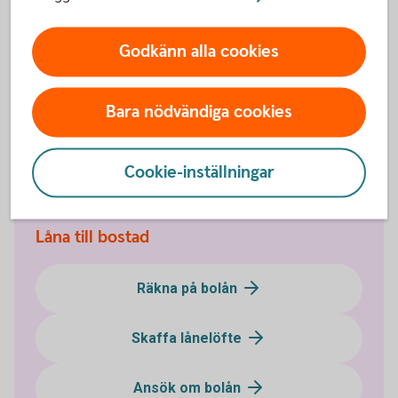
tillsammans med ditt barn
För att få ett lånelöfte när du vill låna tillsammans
Godkänn alla cookies
med ditt barn behöver du kontakta oss.
Bara nödvändiga cookies
Ring 0771-22 11 22
Cookie-inställningar
Låna till bostad
Räkna på bolån
Skaffa lånelöfte
Ansök om bolån