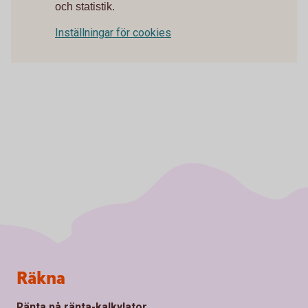
och statistik.
Inställningar för cookies
Sidfot
Räkna
Ränta på ränta-kalkylator