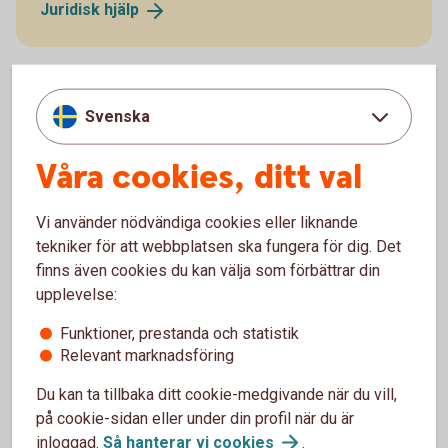
Juridisk
hjälp
Svenska
Fler sätt att hjälpa ditt barn
Våra cookies, ditt val
Det finns flera sätt att hjälpa ditt barn köpa bostad,
till exempel att bidra till kontantinsatsen eller äga
Vi använder nödvändiga cookies eller liknande
lägenheten tillsammans.
tekniker för att webbplatsen ska fungera för dig. Det
finns även cookies du kan välja som förbättrar din
Så hjälper du ditt barn köpa
bostad
upplevelse:
Funktioner, prestanda och statistik
Relevant marknadsföring
Du kan ta tillbaka ditt cookie-medgivande när du vill,
Bli medlåntagare och låna
på cookie-sidan eller under din profil när du är
inloggad.
Så hanterar vi
cookies
.