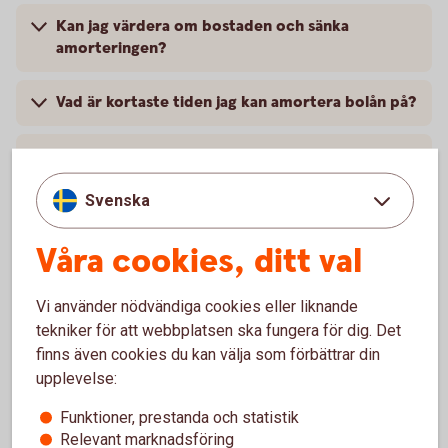
Kan jag värdera om bostaden och sänka
amorteringen?
Vad är kortaste tiden jag kan amortera bolån på?
Hur mycket måste jag amortera om jag höjer
mitt bolån?
Svenska
Hur skaffar jag ett amorteringsunderlag?
Våra cookies, ditt val
Vi använder nödvändiga cookies eller liknande
Genom att jämka kan du sänka din
tekniker för att webbplatsen ska fungera för dig. Det
finns även cookies du kan välja som förbättrar din
månadskostnad
upplevelse:
Om du förväntas få en större summa skatteåterbäring kan
Funktioner, prestanda och statistik
du välja att skattejämka. Det innebär att din arbetsgivare
Relevant marknadsföring