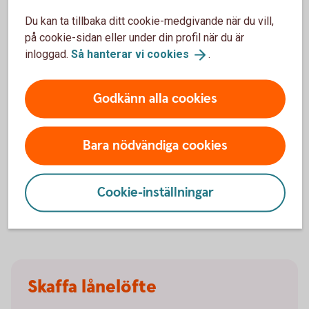
drar mindre skatt på din lön varje månad. Att jämka kan vara
Du kan ta tillbaka ditt cookie-medgivande när du vill,
ett bra alternativ om du har höga ränteutgifter och vill sänka
på cookie-sidan eller under din profil när du är
din månadskostnad.
inloggad.
Så hanterar vi
cookies
.
Så funkar ränteavdrag och
jämkning
Ansök om jämkning
(skatteverket.se)
Godkänn alla cookies
Bara nödvändiga cookies
Räkna på bolån
Cookie-inställningar
Räkna på
bolån
Skaffa lånelöfte