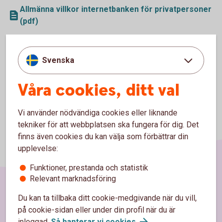
Allmänna villkor internetbanken för privatpersoner
(pdf)
Särskilda villkor internetbanken för företag (pdf)
Svenska
Våra cookies, ditt val
Vi använder nödvändiga cookies eller liknande
tekniker för att webbplatsen ska fungera för dig. Det
finns även cookies du kan välja som förbättrar din
upplevelse:
Funktioner, prestanda och statistik
Relevant marknadsföring
Du kan ta tillbaka ditt cookie-medgivande när du vill,
Sidfot
Räkna
på cookie-sidan eller under din profil när du är
inloggad.
Så hanterar vi
cookies
.