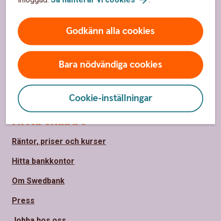
Ränta på ränta-kalkylator
Räkna på månadssparande
Godkänn alla cookies
Bolånekalkyl
Räkna på billån
Bara nödvändiga cookies
Räkna ut pension
Cookie-inställningar
Hitta snabbt
Räntor, priser och kurser
Hitta bankkontor
Om Swedbank
Press
Jobba hos oss