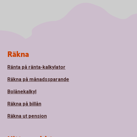
Sidfot
Räkna
Ränta på ränta-kalkylator
Räkna på månadssparande
Bolånekalkyl
Räkna på billån
Räkna ut pension