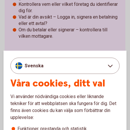
Kontrollera vem eller vilket företag du identifierar
dig för.
Vad är din avsikt – Logga in, signera en betalning
eller ett avtal?
Om du betalar eller signerar – kontrollera till
vilken mottagare.
Har någon kontaktat dig
Svenska
oväntat?
Använd
inte
Mobilt
Våra cookies, ditt val
BankID
eller
säkerhetsdosan.
Vi använder nödvändiga cookies eller liknande
tekniker för att webbplatsen ska fungera för dig. Det
finns även cookies du kan välja som förbättrar din
upplevelse:
Funktioner, prestanda och statistik