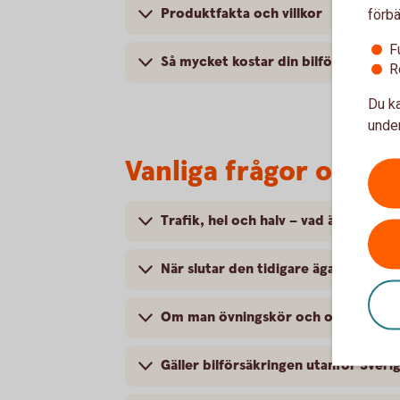
Produktfakta och villkor
förbä
F
Så mycket kostar din bilförsäkring
R
Du ka
under
Vanliga frågor om at
Trafik, hel och halv – vad är det för
När slutar den tidigare ägarens försä
Om man övningskör och olyckan är f
Gäller bilförsäkringen utanför Sveri