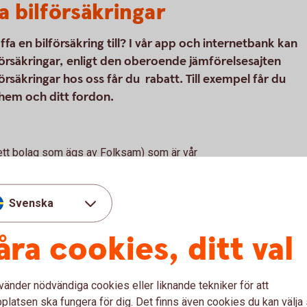
a bilförsäkringar
a en bilförsäkring till? I vår app och internetbank kan
försäkringar, enligt den oberoende jämförelsesajten
säkringar hos oss får du rabatt. Till exempel får du
 hem och ditt fordon.
(ett bolag som ägs av Folksam) som är vår
kringar. Tre Kronor Försäkring AB är
gsförmedlare. Bilförsäkringen är inte
gen vi erbjuder kan tecknas för alla bilmärken,
Svenska
åra cookies, ditt val
l
vänder nödvändiga cookies eller liknande tekniker för att
latsen ska fungera för dig. Det finns även cookies du kan välj