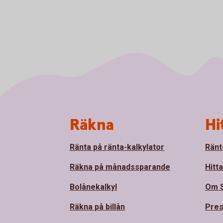
Sidfot
Räkna
Hi
Ränta på ränta-kalkylator
Ränt
Räkna på månadssparande
Hitt
Bolånekalkyl
Om 
Räkna på billån
Pre