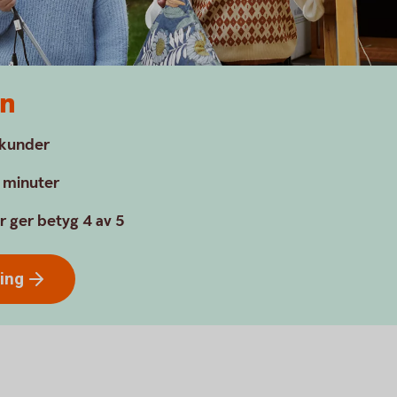
en
a kunder
a minuter
r ger betyg 4 av 5
ring