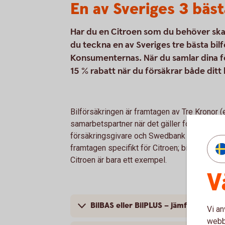
En av Sveriges 3 bäst
Har du en Citroen som du behöver skaff
du teckna en av Sveriges tre bästa bil
Konsumenternas. När du samlar dina för
15 % rabatt när du försäkrar både ditt
Bilförsäkringen är framtagen av Tre Kronor 
samarbetspartner när det gäller fordonsförsä
försäkringsgivare och Swedbank är försäkrin
framtagen specifikt för Citroen; bilförsäkrin
Citroen är bara ett exempel.
V
BilBAS eller BilPLUS – jämför innehål
Vi an
webbp