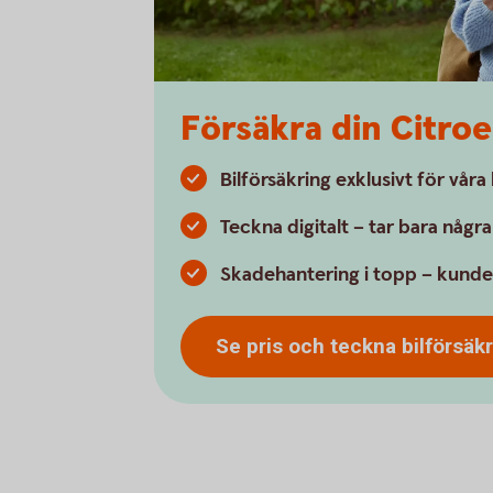
Försäkra din Citro
Bilförsäkring exklusivt för vår
Teckna digitalt – tar bara någr
Skadehantering i topp – kunde
Se pris och teckna
bilförsäk