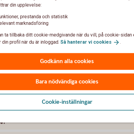
ttrar din upplevelse:
unktioner, prestanda och statistik
elevant marknadsföring
n ta tillbaka ditt cookie-medgivande när du vill, på cookie-sidan 
 din profil när du är inloggad.
Så hanterar vi
cookies
.
t försäkra Citroen
Godkänn alla cookies
 skillnad på försäkringarna?
Bara nödvändiga cookies
kring att gälla?
Cookie-inställningar
ramme, täcker bilförsäkringen då?
ge?