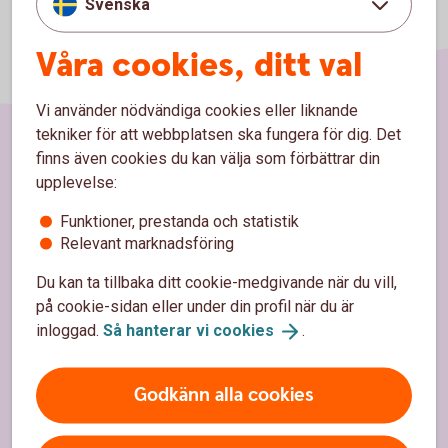
Svenska
Våra cookies, ditt val
Vi använder nödvändiga cookies eller liknande
tekniker för att webbplatsen ska fungera för dig. Det
finns även cookies du kan välja som förbättrar din
Sidfot
Räkna
upplevelse:
Funktioner, prestanda och statistik
Ränta på ränta-kalkylator
Relevant marknadsföring
Räkna på månadssparande
Du kan ta tillbaka ditt cookie-medgivande när du vill,
Bolånekalkyl
på cookie-sidan eller under din profil när du är
inloggad.
Så hanterar vi
cookies
.
Räkna på billån
Räkna ut pension
Godkänn alla cookies