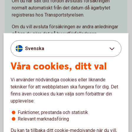
Om du har sålt ditt fordon avslutas försäkringen
normalt automatiskt från det datum då ägarbytet
registreras hos Transportstyrelsen.
Om du vill avsluta försäkringen av andra anledningar
så kan du göra det på huvudförfallodagen.
Svenska
Våra cookies, ditt val
Vi använder nödvändiga cookies eller liknande
Släp- och husvagnsförsäkring
tekniker för att webbplatsen ska fungera för dig. Det
finns även cookies du kan välja som förbättrar din
Om du säljer ett släp eller en husvagn avslutas
upplevelse:
försäkringen normalt inte automatiskt som för bil
och andra fordon. Kontakta oss så hjälper vi dig att
Funktioner, prestanda och statistik
Relevant marknadsföring
avsluta försäkringen.
Du kan ta tillbaka ditt cookie-medgivande när du vill,
Om du vill avsluta försäkringen av andra anledningar