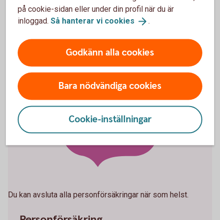
på cookie-sidan eller under din profil när du är
kan du göra det på huvudförfallodagen.
inloggad.
Så hanterar vi
cookies
.
Godkänn alla cookies
Bara nödvändiga cookies
Ingen
Cookie-inställningar
bindningstid
Du kan avsluta alla personförsäkringar när som helst.
Personförsäkring