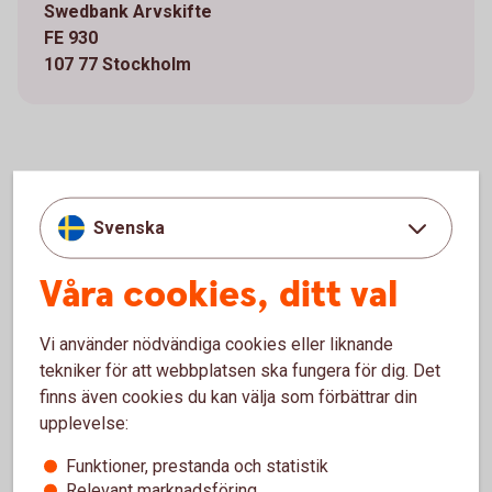
Swedbank Arvskifte
FE 930
107 77 Stockholm
Om ni redan har haft ett ärende
hos oss
Svenska
Har ni tidigare skickat in handlingar och fått tillgångar
Våra cookies, ditt val
utbetalda, men valt att behålla ett konto för exempelvis
framtida skatt eller en bostadsförsäljning? Då finns tidigare
Vi använder nödvändiga cookies eller liknande
handlingar redan sparade hos oss. För att avsluta det sista
tekniker för att webbplatsen ska fungera för dig. Det
kontot räcker det i många fall att skicka in:
finns även cookies du kan välja som förbättrar din
en ny fördelningsblankett
upplevelse:
eventuell ny arvskifteshandling
Funktioner, prestanda och statistik
Relevant marknadsföring