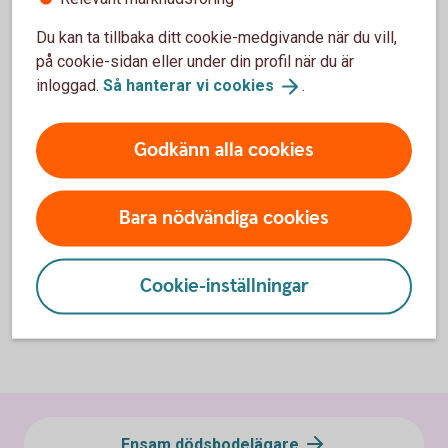
Du kan ta tillbaka ditt cookie-medgivande när du vill,
Vanliga frågor och svar – avsluta
på cookie-sidan eller under din profil när du är
inloggad.
Så hanterar vi
cookies
.
dödsbo för flera dödsbodelägare
Godkänn alla cookies
När behövs en fullmakt för dödsbo?
Vad är en arvskifteshandling och när behövs
Bara nödvändiga cookies
arvskifteshandlingen?
Cookie-inställningar
Vad gör vi om raderna i fördelningsblanketten är
för få?
Ensam dödsbodelägare