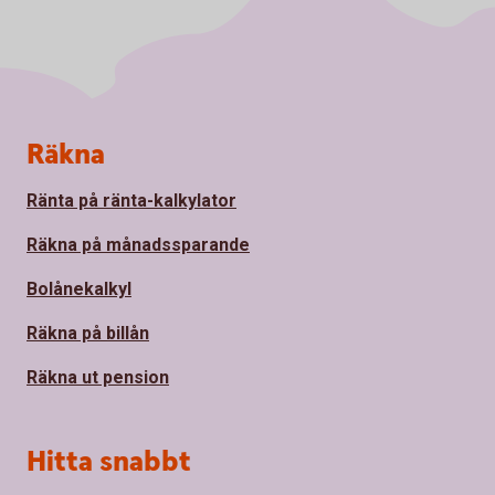
Sidfot
Räkna
Ränta på ränta-kalkylator
Räkna på månadssparande
Bolånekalkyl
Räkna på billån
Räkna ut pension
Hitta snabbt