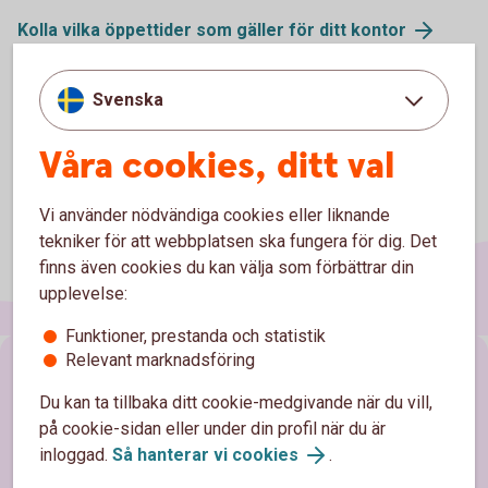
Kolla vilka öppettider som gäller för ditt kontor
Svenska
Våra cookies, ditt val
Vi använder nödvändiga cookies eller liknande
tekniker för att webbplatsen ska fungera för dig. Det
finns även cookies du kan välja som förbättrar din
upplevelse:
Funktioner, prestanda och statistik
Relevant marknadsföring
Sidfot
Räkna
Du kan ta tillbaka ditt cookie-medgivande när du vill,
på cookie-sidan eller under din profil när du är
Ränta på ränta-kalkylator
inloggad.
Så hanterar vi cookies
.
Räkna på månadssparande