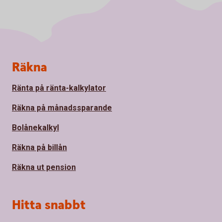
Sidfot
Räkna
Ränta på ränta-kalkylator
Räkna på månadssparande
Bolånekalkyl
Räkna på billån
Räkna ut pension
Hitta snabbt