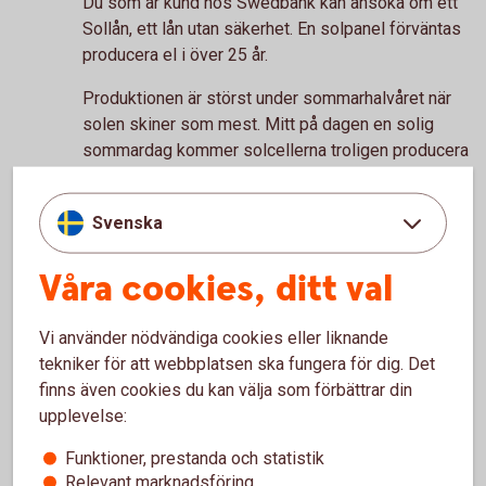
Du som är kund hos Swedbank kan ansöka om ett
Sollån, ett lån utan säkerhet. En solpanel förväntas
producera el i över 25 år.
Produktionen är störst under sommarhalvåret när
solen skiner som mest. Mitt på dagen en solig
sommardag kommer solcellerna troligen producera
mer el än vad som används i hushållet.
Svenska
Våra cookies, ditt val
Gör en energikoll
Vi använder nödvändiga cookies eller liknande
Höga elpriser kan sätta spår i plånboken. Få koll på
tekniker för att webbplatsen ska fungera för dig. Det
energiförbrukningen och tips på energismarta
finns även cookies du kan välja som förbättrar din
åtgärder som kan sänka dina elkostnader.
upplevelse:
Gör en
energikoll
Funktioner, prestanda och statistik
Relevant marknadsföring