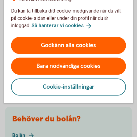
Du kan ta tillbaka ditt cookie-medgivande när du vill,
på cookie-sidan eller under din profil när du är
inloggad.
Så hanterar vi
cookies
.
Energibesparande åtgärder
Ta hjälp av ett Energilån när du ska renovera för att
Godkänn alla cookies
sänka din elförbrukning. Om du ska skaffa solceller
så erbjuder vi Sollån.
Bara nödvändiga cookies
Energilån
Sollån
Cookie-inställningar
Behöver du bolån?
Bolån