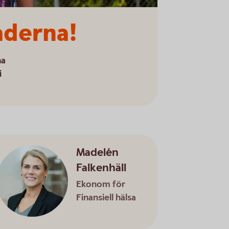
aderna!
na
i
Madelén
Falkenhäll
Ekonom för
Finansiell hälsa