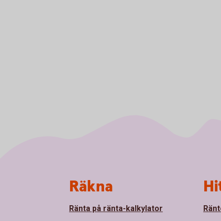
Sidfot
Räkna
Hi
Ränta på ränta-kalkylator
Ränt