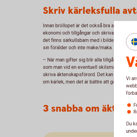
Skriv kärleksfulla avt
Innan bröllopet är det också bra att kontakta 
ekonomi och tillgångar och skriva eventuella
det finns särkullsbarn med i bilden eftersom
sin förälder och inte make/maka.
V
– När man gifter sig blir alla tillgångar ge
som man vid en eventuell skilsmässa vill beh
skriva äktenskapsförord. Det kan kännas tråkig
Vi an
om kärlek, men det är bättre att göra det nu 
webbp
förbä
F
3 snabba om äktens
R
Du ka
under