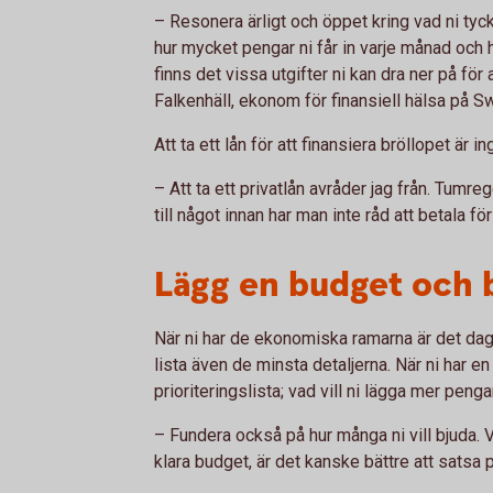
– Resonera ärligt och öppet kring vad ni tycke
hur mycket pengar ni får in varje månad och 
finns det vissa utgifter ni kan dra ner på för
Falkenhäll, ekonom för finansiell hälsa på 
Att ta ett lån för att finansiera bröllopet är in
– Att ta ett privatlån avråder jag från. Tumre
till något innan har man inte råd att betala fö
Lägg en budget och b
När ni har de ekonomiska ramarna är det dag
lista även de minsta detaljerna. När ni har en
prioriteringslista; vad vill ni lägga mer pengar
– Fundera också på hur många ni vill bjuda. Vi
klara budget, är det kanske bättre att satsa 