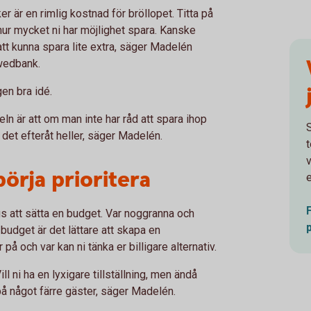
r är en rimlig kostnad för bröllopet. Titta på
hur mycket ni har möjlighet spara. Kanske
 att kunna spara lite extra, säger Madelén
Swedbank.
gen bra idé.
geln är att om man inte har råd att spara ihop
r det efteråt heller, säger Madelén.
v
örja prioritera
e
s att sätta en budget. Var noggranna och
 budget är det lättare att skapa en
 på och var kan ni tänka er billigare alternativ.
ll ni ha en lyxigare tillställning, men ändå
på något färre gäster, säger Madelén.