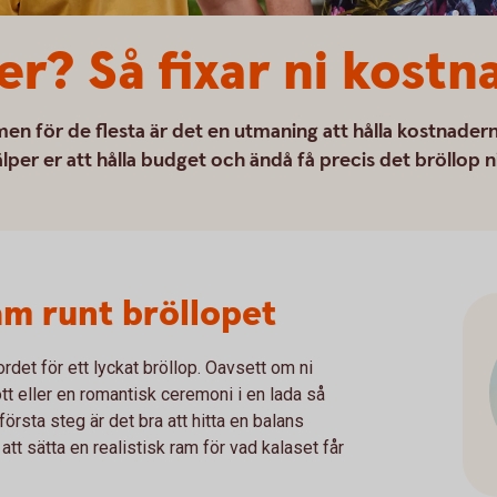
er? Så fixar ni kostn
men för de flesta är det en utmaning att hålla kostnader
lper er att hålla budget och ändå få precis det bröllop n
am runt bröllopet
ordet för ett lyckat bröllop. Oavsett om ni
t eller en romantisk ceremoni i en lada så
första steg är det bra att hitta en balans
att sätta en realistisk ram för vad kalaset får