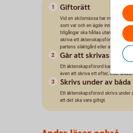
Giftorätt
Vid en skilsmässa har makarna rätt 
som var och en ägde innan giftermåle
tillgångar ska hållas utanför en bod
skriva ett äktenskapsförord. I ett 
partens släktgård eller andra enskil
Går att skrivas innan 
Ett äktenskapsförord kan man med f
även att skriva ett efter, eller ändra
Skrivs under av båda 
Ett äktenskapsförord skrivs under a
att det ska vara giltigt.