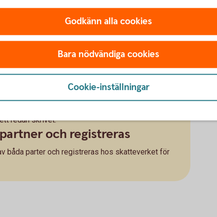
Godkänn alla cookies
till hälften av alla gemensamma tillgångar, även det
t. Det kallas giftorätt. Om man vill att vissa
Bara nödvändiga cookies
elning, som görs vid skilsmässa, är det därför bra att
sådant kan man avtala om att till exempel den ena
da tillgångar ska hållas utanför en bodelning.
Cookie-inställningar
eller efter bröllopet
ördel skriva innan äktenskapet ingås, men det går
 ett redan skrivet.
partner och registreras
v båda parter och registreras hos skatteverket för