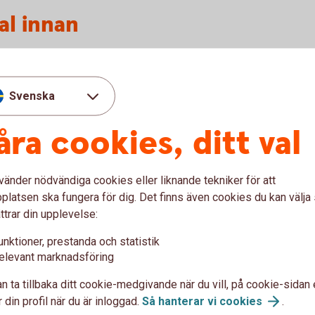
al innan
juridiska rådgivare, för att gå igenom
 avtal som behövs. Särskilt viktigt är det om
 det, om inget annat skrivs, är de som ärver
Svenska
åra cookies, ditt val
mensamma och kanske finns det vissa delar
ålla inom släkten. Då kan det vara klokt att
t att göra det här i en tid när allt handlar
vänder nödvändiga cookies eller liknande tekniker för att
så är det gjort, säger Madelén.
latsen ska fungera för dig. Det finns även cookies du kan välj
ttrar din upplevelse:
unktioner, prestanda och statistik
kapsförord
elevant marknadsföring
n ta tillbaka ditt cookie-medgivande när du vill, på cookie-sidan 
 din profil när du är inloggad.
Så hanterar vi
cookies
.