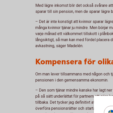
Med lägre inkomst blir det också svårare att
sparar till sin pension, men de sparar lägre
– Det är inte konstigt att kvinnor sparar lägr
många kvinnor tjänar ju mindre. Men börjar m
varje månad ett välkommet tillskott i plån
långsiktigt, så man kan med fördel placera det
avkastning, säger Madelén.
Kompensera för olika
Om man lever tillsammans med någon och tjä
pensionen i den gemensamma ekonomin.
– Den som tjänar mindre kanske har lagt ner 
på så sätt underlättat för partnern att göra k
tillbaka. Det tycker jag definitivt att man s
överföra pensionsrätter och starta ett spa