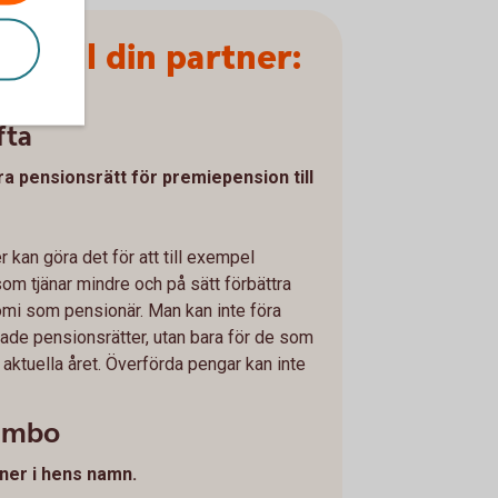
ra till din partner:
fta
ra pensionsrätt för premiepension till
 kan göra det för att till exempel
m tjänar mindre och på sätt förbättra
omi som pensionär. Man kan inte föra
änade pensionsrätter, utan bara för de som
 aktuella året. Överförda pengar kan inte
sambo
rtner i hens namn.