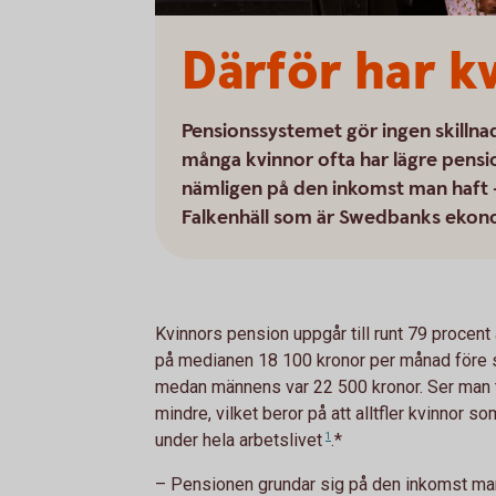
Därför har k
Pensionssystemet gör ingen skillna
många kvinnor ofta har lägre pensio
nämligen på den inkomst man haft 
Falkenhäll som är Swedbanks ekonom
Kvinnors pension uppgår till runt 79 procen
på medianen 18 100 kronor per månad före sk
medan männens var 22 500 kronor. Ser man ti
mindre, vilket beror på att alltfler kvinnor s
under hela
arbetslivet
1
.*
– Pensionen grundar sig på den inkomst man 