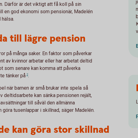
ärför är det viktigt att få koll på sin
 till en god ekonomi som pensionär, Madelén
 hälsa.
v
a till lägre pension
eror på många saker. En faktor som påverkar
 av kvinnor arbetar eller har arbetat deltid
något som senare kan komma att påverka
te tänker
på
2
.
mpel när barnen är små brukar inte spela så
av deltidsarbete kan sänka pensionen rejält,
vsättningar till såväl den allmänna
 göra tusenlappar i skillnad, säger Madelén.
de kan göra stor skillnad