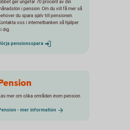
jobbet ger ungefär 70 procent av din
månadslön i pension. Om du vill få mer så
behöver du spara själv till pensionen.
Kontakta oss i internetbanken så hjälper
i dig.
Börja
pensionsspara
Pension
Läs mer om olika områden inom pension.
Pension - mer
information