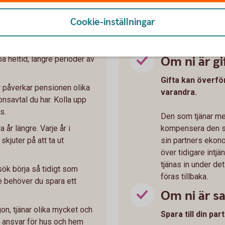
a pensionen:
Så kan du spa
Cookie-inställningar
Om ni är gi
ba heltid, längre perioder av
Gifta kan överfö
 påverkar pensionen olika
varandra.
nsavtal du har. Kolla upp
s.
Den som tjänar mer
 år längre. Varje år i
kompensera den so
skjuter på att ta ut
sin partners ekon
över tidigare intj
tjänas in under det
rsök börja så tidigt som
föras tillbaka.
e behöver du spara ett
Om ni är 
n, tjänar olika mycket och
Spara till din pa
 ansvar för hus och hem