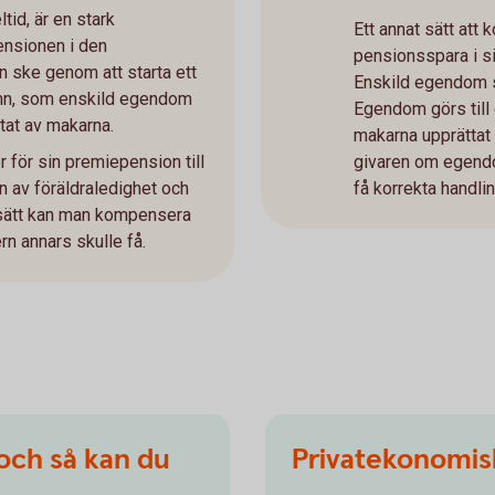
tid, är en stark
Ett annat sätt att 
ensionen i den
pensionsspara i s
ske genom att starta ett
Enskild egendom sk
mn, som enskild egendom
Egendom görs til
at av makarna.
makarna upprättat 
r för sin premiepension till
givaren om egendom
n av föräldraledighet och
få korrekta handli
 sätt kan man kompensera
rn annars skulle få.
 och så kan du
Privatekonomisk