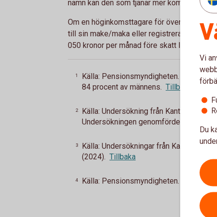
namn kan den som tjänar mer kompensera de
V
Om en höginkomsttagare för över pensionsrä
till sin make/maka eller registrerade partn
050 kronor per månad före skatt livet
ut
4
.
Vi an
webbp
Källa: Pensionsmyndigheten. I åldersgru
1
förbä
84 procent av männens.
Tillbaka
F
R
Källa: Undersökning från Kantar Medias
2
Undersökningen genomfördes i april (20
Du ka
under
Källa: Undersökningar från Kantar Med
3
(2024).
Tillbaka
Källa: Pensionsmyndigheten.
Tillbaka
4