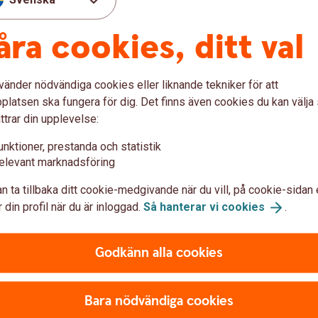
n andra, säger Madelén.
åra cookies, ditt val
tter för sin premiepension under 20 års tid
er förbättras den andras pension med knappt 2
vänder nödvändiga cookies eller liknande tekniker för att
latsen ska fungera för dig. Det finns även cookies du kan välj
ppen 65-69 år uppgår kvinnors pension till
ttrar din upplevelse:
unktioner, prestanda och statistik
elevant marknadsföring
 Sifopanel på uppdrag av Swedbank.
25).
Tillbaka
n ta tillbaka ditt cookie-medgivande när du vill, på cookie-sidan 
 din profil när du är inloggad.
Så hanterar vi
cookies
.
ias Sifopanel på uppdrag av Swedbank
Godkänn alla cookies
Bara nödvändiga cookies