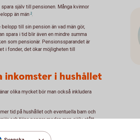
 spara själv till pensionen. Många kvinnor
 belopp än
män
3
.
e belopp till sin pension än vad män gör,
an spara i tid blir även en mindre summa
boken som pensionär. Pensionssparandet är
 i fonder, det ökar möjligheten till
 inkomster i hushållet
nar olika mycket bör man också inkludera
mer tid på hushållet och eventuella barn och
arriär och tjäna pengar medan man själv stått
ka kompenseras för. Genom att till exempel
rande som enskild egendom i den andres
Svenska