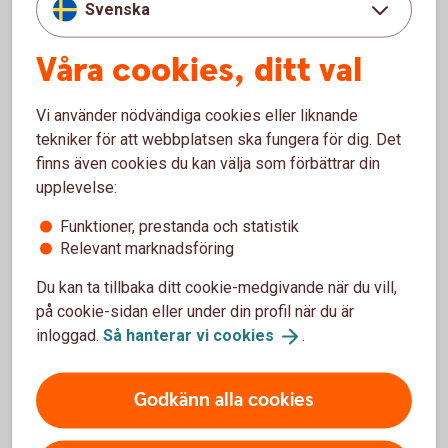
Svenska
Våra cookies, ditt val
Madelén Falkenhäll
Vi använder nödvändiga cookies eller liknande
Ekonom för Finansiell hälsa
tekniker för att webbplatsen ska fungera för dig. Det
finns även cookies du kan välja som förbättrar din
upplevelse:
Funktioner, prestanda och statistik
5 snabba om jobbonär
Relevant marknadsföring
Du kan ta tillbaka ditt cookie-medgivande när du vill,
Som jobbonär kombinerar du arbete och pension.
på cookie-sidan eller under din profil när du är
Om du har företag kan du ta ut din pension och
inloggad.
Så hanterar vi
cookies
.
fortsätta driva ditt företag.
Du kan välja att ta ut 25, 50, 75 eller 100 procent av
allmän pension per månad.
Godkänn alla cookies
Du kan ändra hur mycket du vill ta ut av allmän pension
när du vill.