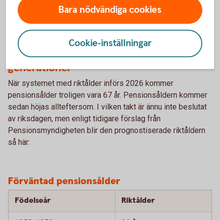
Ju längre du arbetar desto högre blir din månatliga
Bara nödvändiga cookies
pension.
Cookie-inställningar
Förväntad pensionsålder för olika
generationer
När systemet med riktålder införs 2026 kommer
pensionsålder troligen vara 67 år. Pensionsåldern kommer
sedan höjas allteftersom. I vilken takt är ännu inte beslutat
av riksdagen, men enligt tidigare förslag från
Pensionsmyndigheten blir den prognostiserade riktåldern
så här:
Förväntad pensionsålder
Födelseår
Riktålder