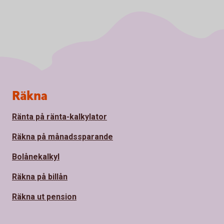
Sidfot
Räkna
Ränta på ränta-kalkylator
Räkna på månadssparande
Bolånekalkyl
Räkna på billån
Räkna ut pension