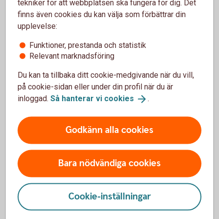
Säkerhetstips för dig som är 18 år
tekniker för att webbplatsen ska fungera för dig. Det
finns även cookies du kan välja som förbättrar din
upplevelse:
Funktioner, prestanda och statistik
Relevant marknadsföring
Du kan ta tillbaka ditt cookie-medgivande när du vill,
på cookie-sidan eller under din profil när du är
inloggad.
Så hanterar vi
cookies
.
Young adult waiting at the train station
Godkänn alla cookies
Penningmålvakt, spelbedrägerier
eller spionprogram?
Bara nödvändiga cookies
Bedragarna bryr sig inte om dig. Eller din ålder. De
bryr sig om dina pengar och använder olika sätt att
lura dig beroende på hur gammal du är.
Cookie-inställningar
Bli inte
lurad!