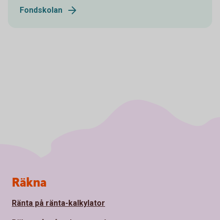
Fondskolan
Sidfot
Räkna
Ränta på ränta-kalkylator