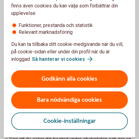
finns även cookies du kan välja som förbättrar din
Madelén Falkenhäll
upplevelse:
Ekonom för Finansiell hälsa
Funktioner, prestanda och statistik
Relevant marknadsföring
Du kan ta tillbaka ditt cookie-medgivande när du vill,
Detta räknas också som inkomst
på cookie-sidan eller under din profil när du är
inloggad.
Så hanterar vi
cookies
.
Godkänn alla cookies
Vinst vid försäljning av aktier eller fonder
Vinst vid bostadsförsäljning - om du säljer en
Bara nödvändiga cookies
bostad som du äger helt eller delvis.
A-kassa, föräldrapenning och sjukpenning
Cookie-inställningar