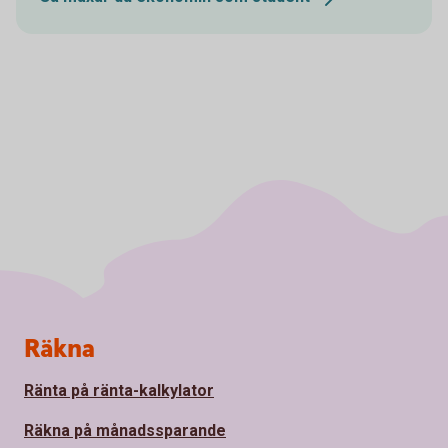
Sidfot
Räkna
Ränta på ränta-kalkylator
Räkna på månadssparande