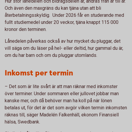
Hur stor lånedelen och bidragsdelen är, ändras från år till år.
Och även den maxgräns du kan tjäna utan att bli
återbetalningsskyldig. Under 2026 får en studerande med
fullt studiemedel under 20 veckor, tjäna knappt 115 000
kronor den terminen.
Lånedelen påverkas också av hur mycket du pluggar, det
vill säga om du läser på hel- eller deltid, hur gammal du är,
om du har barn och om du pluggar utomlands.
Inkomst per termin
– Det som är lite svårt är att man räknar med inkomster
över terminer. Under sommaren eller jullovet jobbar man
kanske mer, och då behöver man ha koll på när lönen
betalas ut, för det är det som avgör vilken termin inkomsten
räknas till, säger Madelén Falkenhäll, ekonom Finansiell
hälsa, Swedbank.