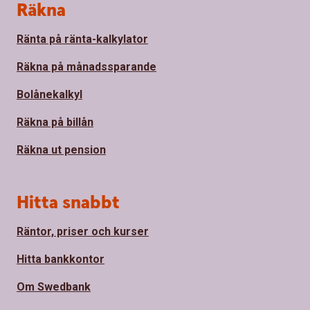
Sidfot
Räkna
Ränta på ränta-kalkylator
Räkna på månadssparande
Bolånekalkyl
Räkna på billån
Räkna ut pension
Hitta snabbt
Räntor, priser och kurser
Hitta bankkontor
Om Swedbank