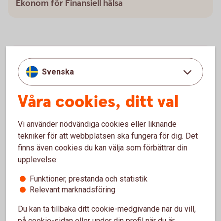
Ekonom för Finansiell hälsa
Verktyg för att ha koll på budget
Svenska
Det finns både verktyg och knep för att få bättre koll
Våra cookies, ditt val
på sin ekonomi.
Checklista - Ta kontroll över ekonomin (pdf)
Vi använder nödvändiga cookies eller liknande
Utgiftskollen - ett digitalt
verktyg
tekniker för att webbplatsen ska fungera för dig. Det
finns även cookies du kan välja som förbättrar din
upplevelse:
Funktioner, prestanda och statistik
Relevant marknadsföring
Budgetsnurran -få koll på din
ekonomi
Du kan ta tillbaka ditt cookie-medgivande när du vill,
på cookie-sidan eller under din profil när du är