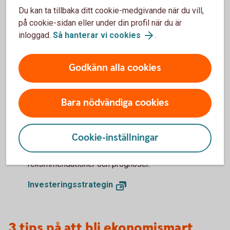
Du kan ta tillbaka ditt cookie-medgivande när du vill,
på cookie-sidan eller under din profil när du är
Hur kommer ekonomin att utvecklas
inloggad.
Så hanterar vi cookies
.
för Sverige och omvärlden?
Läs vår konjunkturrapport - Swedbank Economic
Godkänn alla cookies
Outlook - där våra experter delar med sig av sina
prognoser.
Bara nödvändiga cookies
Swedbank Economic Outlook
Vår aktuella marknadssyn och
placeringsförslag
Cookie-inställningar
Läs Investeringsstrategin för analys,
rekommendationer och prognoser.
Investeringsstrategin
3 tips på att bli ekonomismart