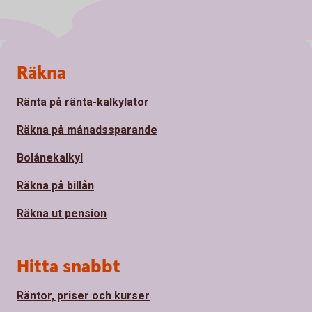
Sidfot
Räkna
Ränta på ränta-kalkylator
Räkna på månadssparande
Bolånekalkyl
Räkna på billån
Räkna ut pension
Hitta snabbt
Räntor, priser och kurser