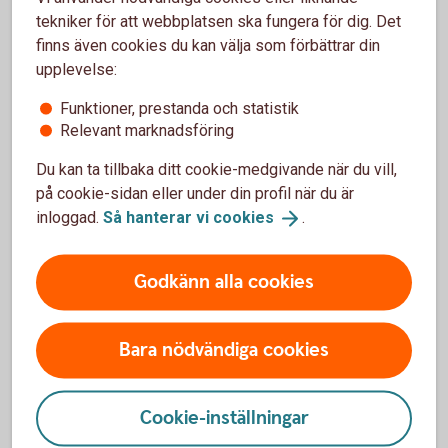
tekniker för att webbplatsen ska fungera för dig. Det
finns även cookies du kan välja som förbättrar din
upplevelse:
Funktioner, prestanda och statistik
Jobbskatteavdrag, kronor per månad och
Relevant marknadsföring
om inkomst är från arbete. Avrundade tal
Du kan ta tillbaka ditt cookie-medgivande när du vill,
Inkomst
Om vid årets ingång
Om vid årets
på cookie-sidan eller under din profil när du är
inte fyllt 66 år
ingång fyllt 66 år
inloggad.
Så hanterar vi
cookies
.
20 000
2 200
2 700
Godkänn alla cookies
30 000
3 300
3 100
Bara nödvändiga cookies
50 000
4 400
3 100
70 000
4 400
3 100
Cookie-inställningar