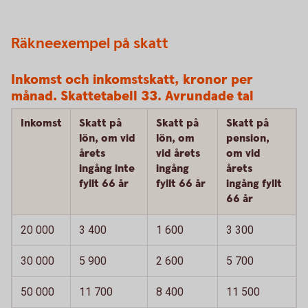
Räkneexempel på skatt
Inkomst och inkomstskatt, kronor per
månad. Skattetabell 33. Avrundade tal
Inkomst
Skatt på
Skatt på
Skatt på
lön, om vid
lön, om
pension,
årets
vid årets
om vid
ingång inte
ingång
årets
fyllt 66 år
fyllt 66 år
ingång fyllt
66 år
20 000
3 400
1 600
3 300
30 000
5 900
2 600
5 700
50 000
11 700
8 400
11 500