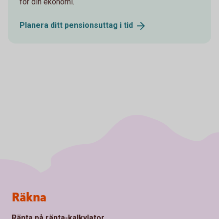
för din ekonomi.
Planera ditt pensionsuttag i
tid
Sidfot
Räkna
Ränta på ränta-kalkylator