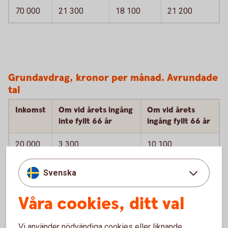
70 000
21 300
18 100
21 200
Grundavdrag, kronor per månad. Avrundade
tal
Inkomst
Om vid årets ingång
Om vid årets
inte fyllt 66 år
ingång fyllt 66 år
20 000
3 300
10 100
30 000
2 300
12 600
Svenska
50 000
1 400
14 900
Våra cookies, ditt val
70 000
1 400
9 800
Vi använder nödvändiga cookies eller liknande