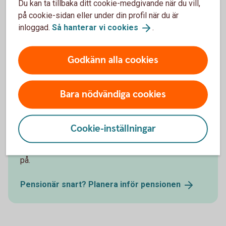
Du kan ta tillbaka ditt cookie-medgivande när du vill,
på cookie-sidan eller under din profil när du är
inloggad.
Så hanterar vi
cookies
.
Godkänn alla cookies
Bara nödvändiga cookies
Snart gå i pension?
Ska du snart gå i pension? Funderar på hur du kan ta
Cookie-inställningar
ut olika delar av pensionen, hur det funkar med skatt
och annat? Läs mer och få tips om vad du ska tänka
på.
Pensionär snart? Planera inför
pensionen