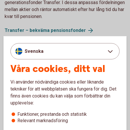
generationsfonder Transfer. I dessa anpassas fördelningen
mellan aktier och räntor automatiskt efter hur lång tid du har
kvar till pensionen.
Transfer – bekväma
pensionsfonder
Svenska
Löneväxla – för dig med lite högre lön
Våra cookies, ditt val
Om du har en månadslön över 56 100 (år 2026) så kan
löneväxling vara något för dig. Löneväxla är när du byter en
del av din lön mot sparande i tjänstepension och skjuter
Vi använder nödvändiga cookies eller liknande
upp beskattningen för en större pension.
tekniker för att webbplatsen ska fungera för dig. Det
finns även cookies du kan välja som förbättrar din
Löneväxla
upplevelse:
Funktioner, prestanda och statistik
Relevant marknadsföring