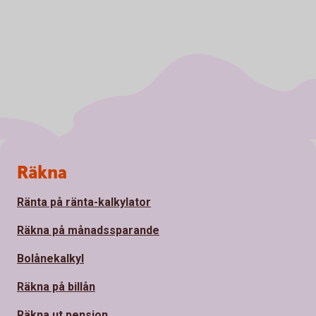
Sidfot
Räkna
Ränta på ränta-kalkylator
Räkna på månadssparande
Bolånekalkyl
Räkna på billån
Räkna ut pension