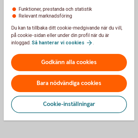
Funktioner, prestanda och statistik
Skydd för efterlevande
Relevant marknadsföring
Du kan ta tillbaka ditt cookie-medgivande när du vill,
Ditt pensionssparande tecknas automatiskt med
på cookie-sidan eller under din profil när du är
återbetalningsskydd. Det betyder att om du skulle avlida
inloggad.
Så hanterar vi cookies
.
betalas värdet av din pensionsförsäkring ut till dina
efterlevande. Om du väljer bort återbetalningsskyddet görs
Godkänn alla cookies
det inte några utbetalningar efter din död. I gengäld får du
något högre ålderspension.
Du kan också välja till ett garanterat efterlevandeskydd, det
Bara nödvändiga cookies
vill säga att bestämma ett försäkringsbelopp som betalas
ut till dina efterlevande för att ge familjen extra trygghet.
Cookie-inställningar
För garanterat efterlevandeskydd krävs en godkänd
hälsoprövning.