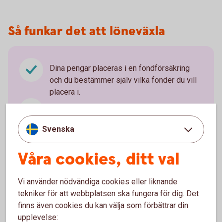
Så funkar det att löneväxla
Dina pengar placeras i en fondförsäkring
och du bestämmer själv vilka fonder du vill
placera i.
Du kan när som helst, kostnads- och
skattefritt, byta fond under spartiden.
Svenska
Du kan ta ut pengarna från din 55-årsdag.
Våra cookies, ditt val
Utbetalning måste ske under minst fem år.
Pengarna betalas vanligtvis ut månadsvis
och beskattas som inkomst av tjänst.
Vi använder nödvändiga cookies eller liknande
tekniker för att webbplatsen ska fungera för dig. Det
finns även cookies du kan välja som förbättrar din
upplevelse: