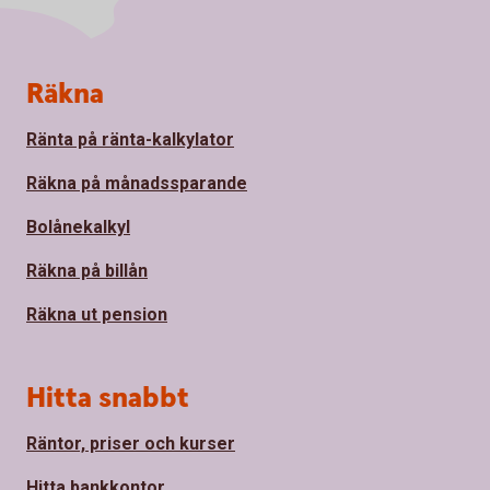
Sidfot
Räkna
Ränta på ränta-kalkylator
Räkna på månadssparande
Bolånekalkyl
Räkna på billån
Räkna ut pension
Hitta snabbt
Räntor, priser och kurser
Hitta bankkontor