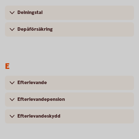
Delningstal
Depåförsäkring
E
Efterlevande
Efterlevandepension
Efterlevandeskydd