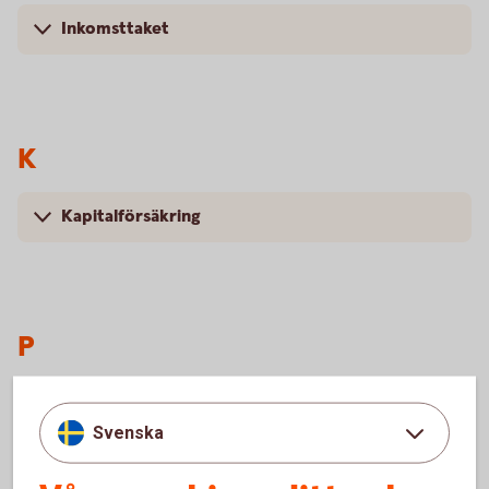
Inkomsttaket
K
Kapitalförsäkring
P
Pension
Svenska
Pensionsavgift