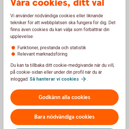
Våra cookies, ditt val
Pensionsbehållning
Vi använder nödvändiga cookies eller liknande
tekniker för att webbplatsen ska fungera för dig. Det
Pensionsbesked
finns även cookies du kan välja som förbättrar din
upplevelse:
Pensionsförsäkring
Funktioner, prestanda och statistik
Relevant marknadsföring
Pensionsgrundande belopp
Du kan ta tillbaka ditt cookie-medgivande när du vill,
Pensionsgrundande inkomst
på cookie-sidan eller under din profil när du är
inloggad.
Så hanterar vi
cookies
.
Pensionsgrundande tjänstetid
Godkänn alla cookies
Pensionskapital/försäkringskapital
Bara nödvändiga cookies
Pensionsmedförande lön