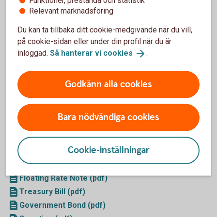
Funktioner, prestanda och statistik
Relevant marknadsföring
Strukturerade Produkter - Andrahandsmarknaden
(pdf)
Du kan ta tillbaka ditt cookie-medgivande när du vill,
Strukturerade Produkter - Primärmarknaden (pdf)
på cookie-sidan eller under din profil när du är
inloggad.
Så hanterar vi
cookies
.
Terminer/Optioner
Godkänn alla cookies
Terminer - Aktier (pdf)
Terminer - Index (pdf)
Optioner - Aktier (pdf)
Bara nödvändiga cookies
Optioner - Index (pdf)
Cookie-inställningar
Credits & Fixed Income
Floating Rate Note (pdf)
Treasury Bill (pdf)
Government Bond (pdf)