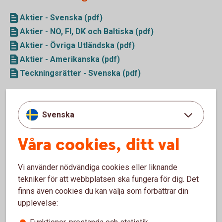
Aktier - Svenska (pdf)
Aktier - NO, FI, DK och Baltiska (pdf)
Aktier - Övriga Utländska (pdf)
Aktier - Amerikanska (pdf)
Teckningsrätter - Svenska (pdf)
Certifikat, Warranter och Räntebevis
Svenska
Certifikat (pdf)
Våra cookies, ditt val
Warranter (pdf)
EFT:er (pdf)
Räntebevis (pdf)
Vi använder nödvändiga cookies eller liknande
tekniker för att webbplatsen ska fungera för dig. Det
finns även cookies du kan välja som förbättrar din
Obligationer/Strukturerade produkter
upplevelse:
Obligationer (pdf)