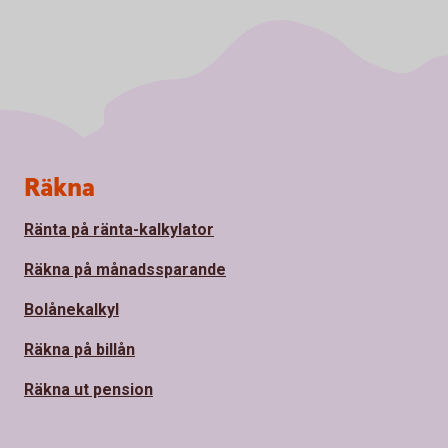
Sidfot
Räkna
Ränta på ränta-kalkylator
Räkna på månadssparande
Bolånekalkyl
Räkna på billån
Räkna ut pension