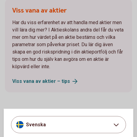
Viss vana av aktier
Har du viss erfarenhet av att handla med aktier men
vill lära dig mer? I Aktieskolans andra del får du veta
mer om hur värdet på en aktie bestäms och vilka
parametrar som påverkar priset. Du lär dig även
skapa en god riskspridning i din aktieportfölj och får
tips om hur du själv kan avgöra om en aktie är
köpvärd eller inte.
Viss vana av aktier –
tips
Van aktieplacerare
Svenska
Har du hållit på länge med aktier? I Aktieskolans