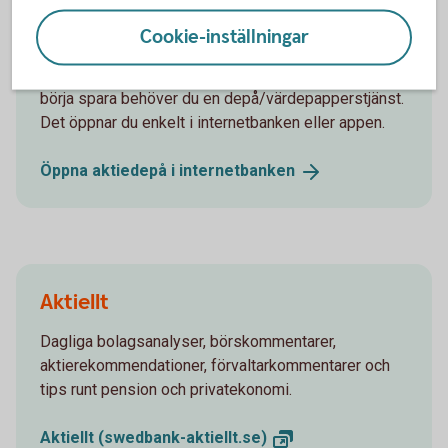
Sugen på att börja spara i aktier? Är du Private
Banking-kund eller är 18-21 år betalar du inget
Cookie-inställningar
courtage när du handlar i appen och internetbanken.
Övriga kunder betalar från 1 krona per affär. För att
börja spara behöver du en depå/värdepapperstjänst.
Det öppnar du enkelt i internetbanken eller appen.
Öppna aktiedepå i
internetbanken
Aktiellt
Dagliga bolagsanalyser, börskommentarer,
aktierekommendationer, förvaltarkommentarer och
tips runt pension och privatekonomi.
Aktiellt
(swedbank-aktiellt.se)