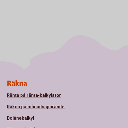
Sidfot
Räkna
Ränta på ränta-kalkylator
Räkna på månadssparande
Bolånekalkyl