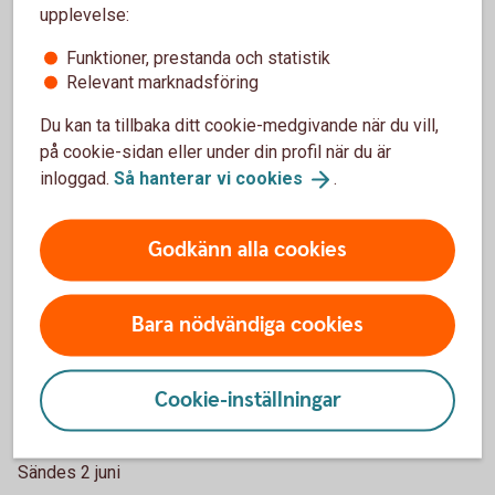
upplevelse:
Sändes 15 juni
Funktioner, prestanda och statistik
Relevant marknadsföring
Ta del av webbinariet Ekonomiska läget i
efterhand
Du kan ta tillbaka ditt cookie-medgivande när du vill,
på cookie-sidan eller under din profil när du är
inloggad.
Så hanterar vi
cookies
.
Godkänn alla cookies
Bara nödvändiga cookies
Cookie-inställningar
1300384621
Payment Talks
Sändes 2 juni