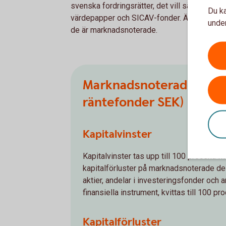
svenska fordringsrätter, det vill säga oblig
Du ka
värdepapper och SICAV-fonder. Även hedgef
under
de är marknadsnoterade.
Marknadsnoterade fond
räntefonder SEK)
Kapitalvinster
Kapitalvinster tas upp till 100 procent. M
kapitalförluster på marknadsnoterade delä
aktier, andelar i investeringsfonder och 
finansiella instrument, kvittas till 100 pro
Kapitalförluster