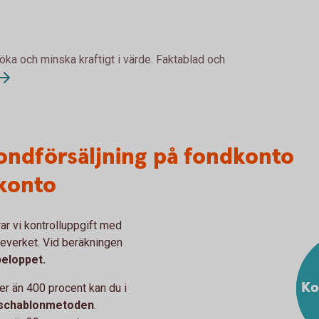
 öka och minska kraftigt i värde. Faktablad och
.
fondförsäljning på fondkonto
dkonto
ar vi kontrolluppgift med
tteverket. Vid beräkningen
eloppet.
Ko
r än 400 procent kan du i
schablonmetoden
.