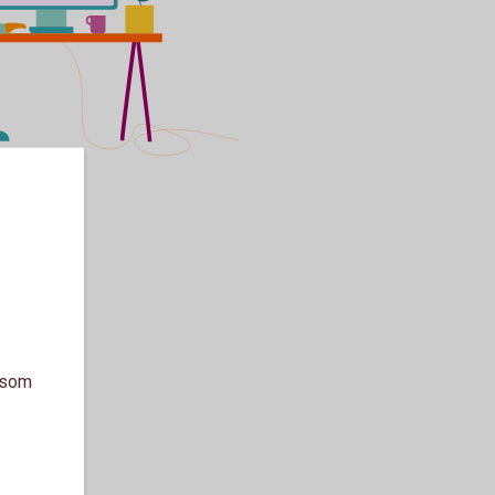
a som