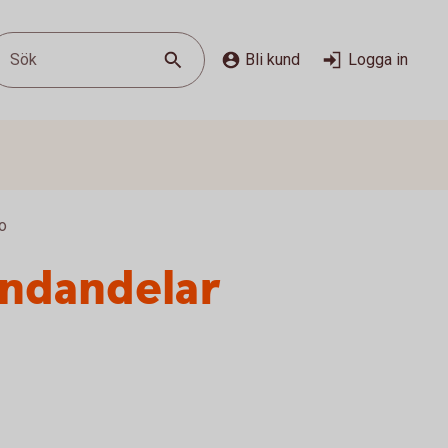
Sök
Bli kund
Logga in
to
ondandelar