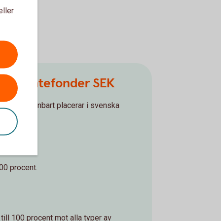
eller
de räntefonder SEK
der som enbart placerar i svenska
100 procent.
 till 100 procent mot alla typer av