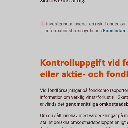
Skatteverket åt dig.
Investeringar innebär en risk. Fonder kan
informationsbroschyr finns i
Fondlistan
Kontrolluppgift vid 
eller aktie- och fon
Vid fondförsäljningar på fondkonto rapporter
information om verklig vinst/förlust till Ska
används det
genomsnittliga omkostnadsb
Om du sålt innehav med värdeökningar på me
stället beräkna omkostnadsbeloppet enligt