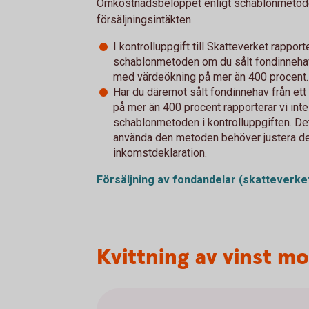
Omkostnadsbeloppet enligt schablonmetode
försäljningsintäkten.
I kontrolluppgift till Skatteverket rapport
schablonmetoden om du sålt fondinnehav 
med värdeökning på mer än 400 procent.
Har du däremot sålt fondinnehav från e
på mer än 400 procent rapporterar vi inte
schablonmetoden i kontrolluppgiften. Det
använda den metoden behöver justera den 
inkomstdeklaration.
Försäljning av fondandelar
(skatteverke
Kvittning av vinst mo