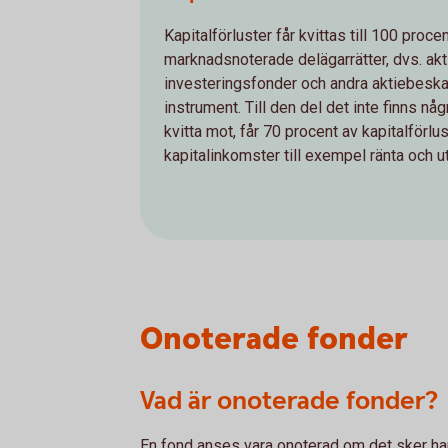
Kapitalförluster får kvittas till 100 proce
marknadsnoterade delägarrätter, dvs. akti
investeringsfonder och andra aktiebeskat
instrument. Till den del det inte finns nå
kvitta mot, får 70 procent av kapitalförl
kapitalinkomster till exempel ränta och u
Onoterade fonder
Vad är onoterade fonder?
En fond anses vara onoterad om det sker han