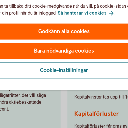
ationer och andra räntebärande
n ta tillbaka ditt cookie-medgivande när du vill, på cookie-sidan 
onder ingår i denna grupp om
 din profil när du är inloggad.
Så hanterar vi
cookies
.
Godkänn alla cookies
er (utom
Marknadsnotera
Bara nödvändiga cookies
Marknadsnoterade räntefon
fordringsrätter.
Cookie-inställningar
Kapitalvinster
ot kapitalvinster får
garrätter, det vill säga
Kapitalvinster tas upp till 
andra aktiebeskattade
cent.
Kapitalförluster
Kapitalförluster får dras av