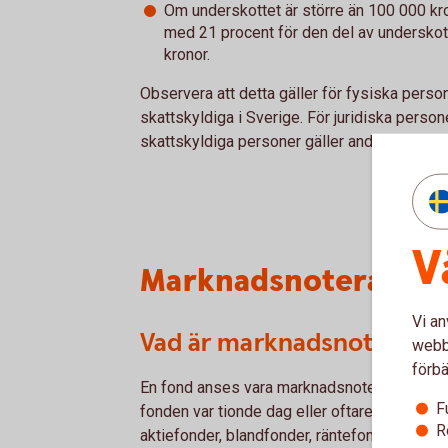
Om underskottet är större än 100 000 k
med 21 procent för den del av undersko
kronor.
Observera att detta gäller för fysiska pers
skattskyldiga i Sverige. För juridiska perso
skattskyldiga personer gäller andra regler.
V
Marknadsnoterade f
Vi an
Vad är marknadsnoterade
webbp
förbä
En fond anses vara marknadsnoterad om det s
F
fonden var tionde dag eller oftare. Gruppen
R
aktiefonder, blandfonder, räntefonder som in