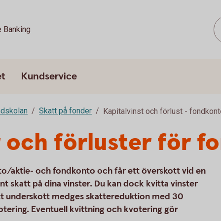
e Banking
et
Kundservice
dskolan
Skatt på fonder
Kapitalvinst och förlust - fondkon
r och förluster för f
to/aktie- och fondkonto och får ett överskott vid en
t skatt på dina vinster. Du kan dock kvitta vinster
ett underskott medges skattereduktion med 30
otering. Eventuell kvittning och kvotering gör