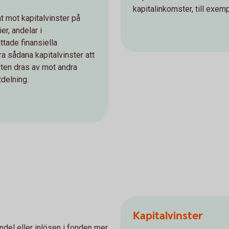
kapitalinkomster, till exemp
nt mot kapitalvinster på
er, andelar i
tade finansiella
gra sådana kapitalvinster att
usten dras av mot andra
tdelning.
Kapitalvinster
del eller inlösen i fonden mer