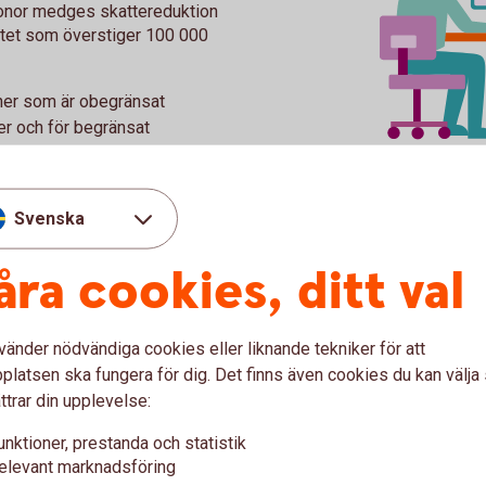
ronor medges skattereduktion
ttet som överstiger 100 000
oner som är obegränsat
ner och för begränsat
Svenska
åra cookies, ditt val
onder
vänder nödvändiga cookies eller liknande tekniker för att
 fonder?
latsen ska fungera för dig. Det finns även cookies du kan välj
ttrar din upplevelse:
ker handel eller inlösen i
unktioner, prestanda och statistik
 innefattar marknadsnoterade
elevant marknadsföring
te uteslutande placerar i