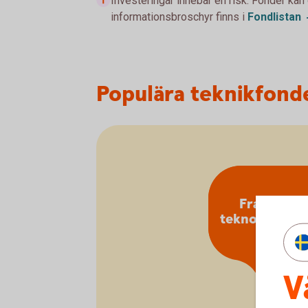
Investeringar innebär en risk. Fonder kan
informationsbroschyr finns i
Fondlistan
Populära teknikfond
Framtiden
teknologitre
V