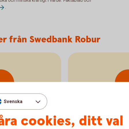
 öka och minska kraftigt i värde. Faktablad och
.
er från Swedbank Robur
s
nder
inno
Svenska
åra cookies, ditt val