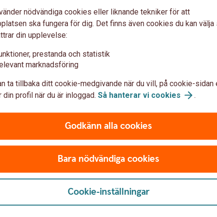
vänder nödvändiga cookies eller liknande tekniker för att
Ny Teknik
latsen ska fungera för dig. Det finns även cookies du kan välj
ttrar din upplevelse:
nikbolag, främst i USA,
Ny Teknik investerar i sm
unktioner, prestanda och statistik
edare. Här väljs bolag som
teknikens alla hörn, främst
elevant marknadsföring
jänster som driver vår
Den satsar på bolag inom IT
industriteknik.
n ta tillbaka ditt cookie-medgivande när du vill, på cookie-sidan 
 din profil när du är inloggad.
Så hanterar vi
cookies
.
tveckling
Swedbank Robur Ny Tekn
Godkänn alla cookies
Bara nödvändiga cookies
?
Cookie-inställningar
g inom tekniksektorn – till exempel inom IT,
r. Hos oss kan du handla teknikfonder från
. Kom i gång med ett fondsparande i en