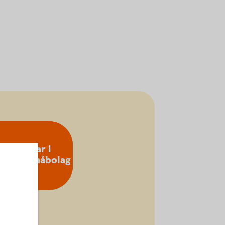
Investerar i
vativa småbolag