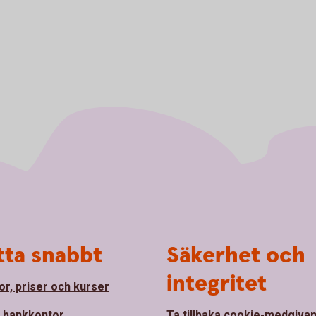
tta snabbt
Säkerhet och
integritet
or, priser och kurser
a bankkontor
Ta tillbaka cookie-medgiva