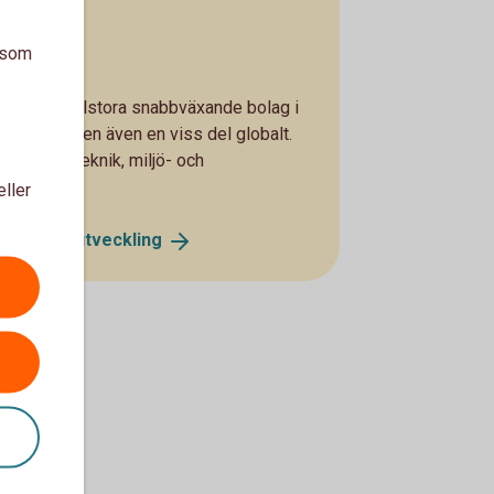
a som
å- och medelstora snabbväxande bolag i
 i Norden men även en viss del globalt.
, medicinteknik, miljö- och
eller
ik A - se
utveckling