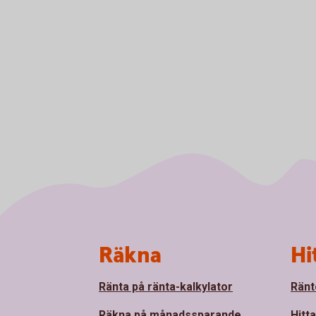
Sidfot
Räkna
Hi
Ränta på ränta-kalkylator
Ränt
Räkna på månadssparande
Hitt