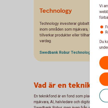
Vi an
Technology
webbp
förbä
Technology investerar globalt i stora tek
F
inom områden som mjukvara, IT och halvl
R
tillverkar produkter eller tillhandahåller t
vardag.
Du ka
under
Swedbank Robur Technology A - se
u
Vad är en teknikfond
En teknikfond är en fond som placerar i bola
mjukvara, AI, halvledare och digitala tjänste
Swedbank Robur, men även från andra bolag