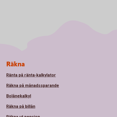
Sidfot
Räkna
Ränta på ränta-kalkylator
Räkna på månadssparande
Bolånekalkyl
Räkna på billån
Räkna ut pension