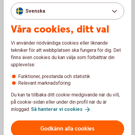
Barncancerfonden arbetar för att bekämpa
Svenska
barncancer och se till att drabbade och deras
familjer får den vård och stöd de behöver.
Våra cookies, ditt val
Barncancerfonden
Vi använder nödvändiga cookies eller liknande
tekniker för att webbplatsen ska fungera för dig. Det
finns även cookies du kan välja som förbättrar din
upplevelse:
SOS Barnbyar
Funktioner, prestanda och statistik
3 396 317 kr
Relevant marknadsföring
Du kan ta tillbaka ditt cookie-medgivande när du vill,
SOS Barnbyar arbetar med långsiktiga insatser för
på cookie-sidan eller under din profil när du är
att inte ett enda barn ska behöva växa upp ensamt.
inloggad.
Så hanterar vi
cookies
.
SOS
Barnbyar
Godkänn alla cookies