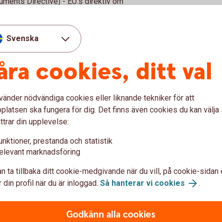
ruments Directive) - EU:s direktiv om
ive) - EU:s direktiv om försäkringsdistribution.
Svenska
reglerna med hållbarhetspreferenser - alltså dina
äller sparande.
åra cookies, ditt val
vänder nödvändiga cookies eller liknande tekniker för att
latsen ska fungera för dig. Det finns även cookies du kan välj
ttrar din upplevelse:
unktioner, prestanda och statistik
elevant marknadsföring
n ta tillbaka ditt cookie-medgivande när du vill, på cookie-sidan 
 din profil när du är inloggad.
Så hanterar vi cookies
.
Godkänn alla cookies