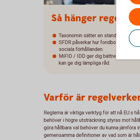
Så hänger regelver
Taxonomin sätter en standard för vad 
SFDR påverkar hur fondbolag redovis
sociala förhållanden.
MiFID / IDD ger dig bättre möjlighet a
kan ge dig lämpliga råd.
Varför är regelverken
Reglerna är viktiga verktyg för att nå EU:s h
behöver i högre utsträckning styras mot håll
göra hållbara val behöver du kunna jämföra in
gemensamma definitioner av vad som är hål