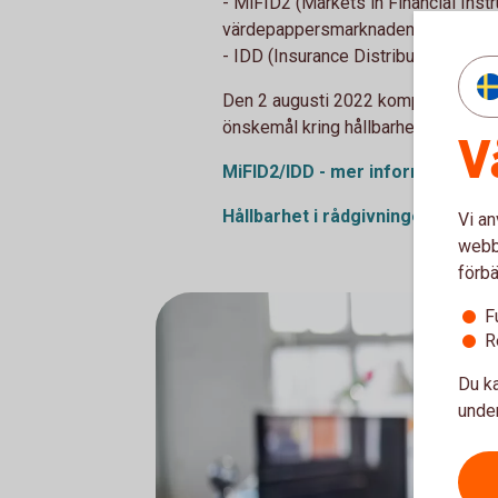
- MiFID2 (Markets in Financial Inst
värdepappersmarknaden
- IDD (Insurance Distribution Direct
Den 2 augusti 2022 kompletterades 
önskemål kring hållbarhet när det g
V
MiFID2/IDD - mer information
Hållbarhet i rådgivningen
Vi an
webbp
förbä
F
R
Du ka
under