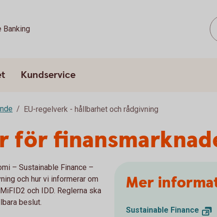
e Banking
et
Kundservice
ande
EU-regelverk - hållbarhet och rådgivning
er för finansmarknad
omi – Sustainable Finance –
Mer informa
vning och hur vi informerar om
 MiFID2 och IDD. Reglerna ska
llbara beslut.
Sustainable Finance