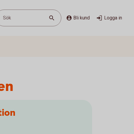
Sök
Bli kund
Logga in
en
tion