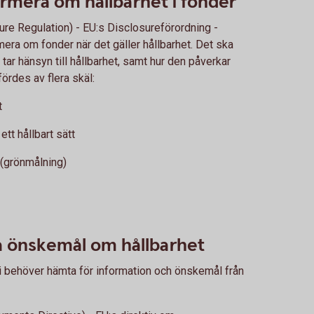
ormera om hållbarhet i fonder
re Regulation) - EU:s Disclosureförordning -
era om fonder när det gäller hållbarhet. Det ska
 tar hänsyn till hållbarhet, samt hur den påverkar
fördes av flera skäl:
t
ett hållbart sätt
(grönmålning)
a önskemål om hållbarhet
vi behöver hämta för information och önskemål från