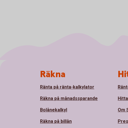
Sidfot
Räkna
Hi
Ränta på ränta-kalkylator
Ränt
Räkna på månadssparande
Hitt
Bolånekalkyl
Om 
Räkna på billån
Pre