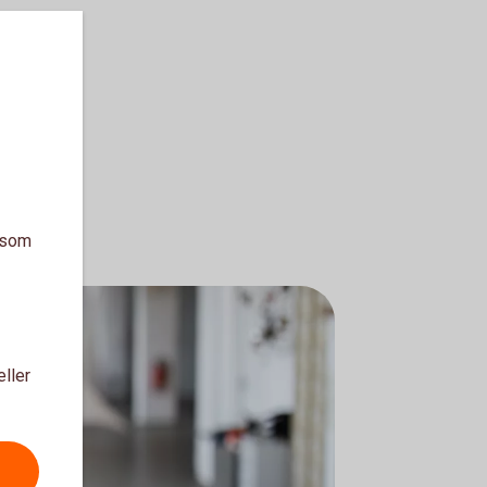
a som
eller