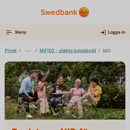
Meny
Logga in
Privat
MiFID2 - stärkts kundskydd
NID