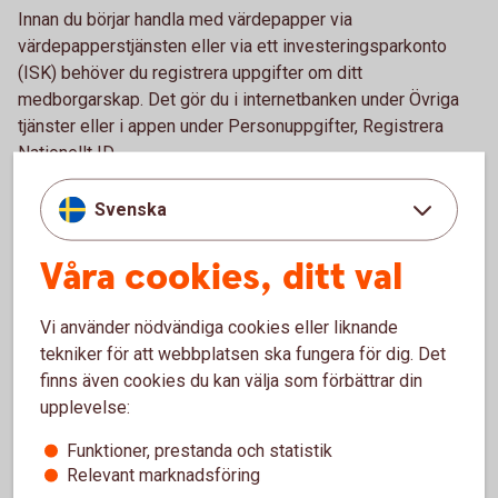
Innan du börjar handla med värdepapper via
värdepapperstjänsten eller via ett investeringsparkonto
(ISK) behöver du registrera uppgifter om ditt
medborgarskap. Det gör du i internetbanken under Övriga
tjänster eller i appen under Personuppgifter, Registrera
Nationellt ID.
Kontakta oss om du har problem att registrera dina
Svenska
uppgifter så hjälper vi dig.
Våra cookies, ditt val
Vi använder nödvändiga cookies eller liknande
Här hittar du ditt NID
tekniker för att webbplatsen ska fungera för dig. Det
finns även cookies du kan välja som förbättrar din
Här hittar du landskoder som behövs för att skapa ett NID.
upplevelse:
Funktioner, prestanda och statistik
Vad är CONCAT?
Relevant marknadsföring