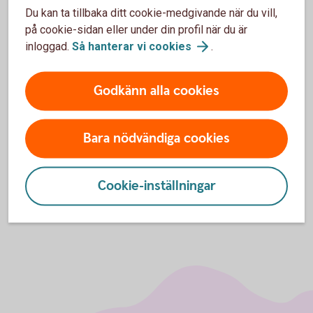
CONCAT innebär att ditt NID är ett EU-standardnummer som
Du kan ta tillbaka ditt cookie-medgivande när du vill,
innehåller födelsedatum, förnamn och efternamn som vi
på cookie-sidan eller under din profil när du är
skapar åt dig.
inloggad.
Så hanterar vi
cookies
.
Godkänn alla cookies
NID för länder inom EU/EES
Bara nödvändiga cookies
NID för länder utanför EU/EES
Cookie-inställningar