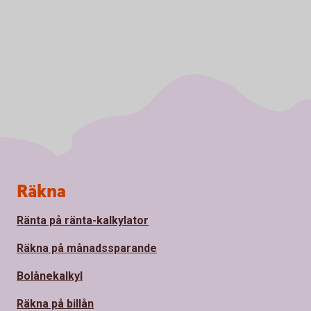
Sidfot
Räkna
Ränta på ränta-kalkylator
Räkna på månadssparande
Bolånekalkyl
Räkna på billån