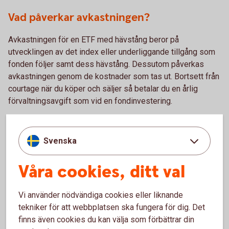
Vad påverkar avkastningen?
Avkastningen för en ETF med hävstång beror på
utvecklingen av det index eller underliggande tillgång som
fonden följer samt dess hävstång. Dessutom påverkas
avkastningen genom de kostnader som tas ut. Bortsett från
courtage när du köper och säljer så betalar du en årlig
förvaltningsavgift som vid en fondinvestering.
För- och nackdelar med ETF:er
Svenska
Våra cookies, ditt val
Fördelar
Vi använder nödvändiga cookies eller liknande
God flexibilitet med olika hävstång, välj den som passar
tekniker för att webbplatsen ska fungera för dig. Det
dig bäst.
finns även cookies du kan välja som förbättrar din
En lättillgänglig och likvid placering.