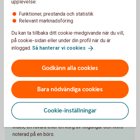
upplevelse:
Möjlighet till hög avkastning.
Funktioner, prestanda och statistik
Relevant marknadsföring
Nackdelar
Du kan ta tillbaka ditt cookie-medgivande när du vill,
Betydligt högre risk jämfört med en direktinvestering i
på cookie-sidan eller under din profil när du är
underliggande tillgång.
inloggad.
Så hanterar vi
cookies
.
Courtage.
Passar inte för månadssparande.
Godkänn alla cookies
Bara nödvändiga cookies
ETF
ETF står för Exchange Traded Fund och kan på
Cookie-inställningar
svenska översättas till börshandlad fond. En ETF
följer utvecklingen på exempelvis ett underliggande
index, en råvara eller en korg av tillgångar och finns
noterad på en börs.