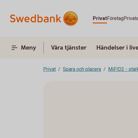
Privat
Företag
Privat
Meny
Våra tjänster
Händelser i liv
Privat
Spara och placera
MiFID2 - stä