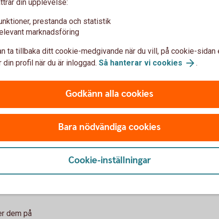
ttrar din upplevelse:
dem, kan förlora hela värdet på optionerna om
ligg
du inte säljer dem.
går 
unktioner, prestanda och statistik
elevant marknadsföring
n ta tillbaka ditt cookie-medgivande när du vill, på cookie-sidan 
med
 din profil när du är inloggad.
Så hanterar vi cookies
.
Godkänn alla cookies
Bara nödvändiga cookies
rknadskurs då dessa kontrakt
h framtidstron på aktien är
Cookie-inställningar
g på sin option.
jer dem på