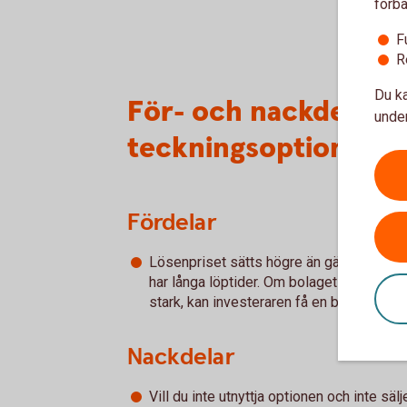
förbä
F
R
Du ka
För- och nackdelar 
under
teckningsoptioner
Fördelar
Lösenpriset sätts högre än gällande ma
har långa löptider. Om bolaget går bra oc
stark, kan investeraren få en bra hävstån
Nackdelar
Vill du inte utnyttja optionen och inte säl