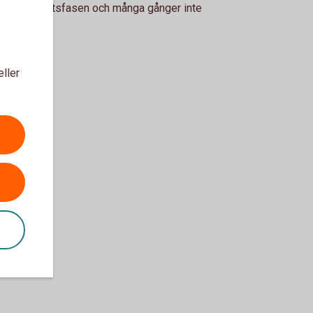
er i uppstartsfasen och många gånger inte
med vinst.
eller