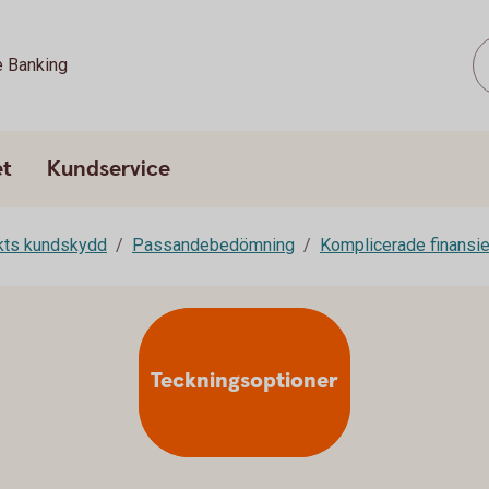
e Banking
et
Kundservice
rkts kundskydd
Passandebedömning
Komplicerade finansie
Teckningsoptioner