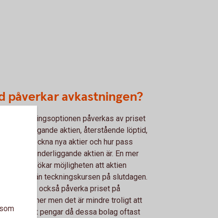
d påverkar avkastningen?
et på teckningsoptionen påverkas av priset
en underliggande aktien, återstående löptid,
et för att teckna nya aktier och hur pass
rörlig den underliggande aktien är. En mer
rörlig aktie ökar möjligheten att aktien
las högre än teckningskursen på slutdagen.
lningar kan också påverka priset på
ningsoptioner men det är mindre troligt att
a som
get delar ut pengar då dessa bolag oftast