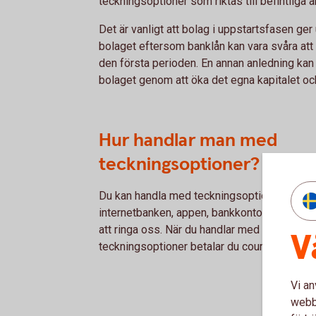
teckningsoptioner som riktas till befintliga a
Det är vanligt att bolag i uppstartsfasen ger u
bolaget eftersom banklån kan vara svåra att 
den första perioden. En annan anledning kan 
bolaget genom att öka det egna kapitalet oc
Hur handlar man med
teckningsoptioner?
Du kan handla med teckningsoptioner via
internetbanken, appen, bankkontor eller ge
att ringa oss. När du handlar med
V
teckningsoptioner betalar du courtage.
Vi an
webbp