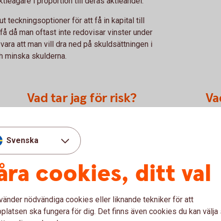
ktieägare i proportion till deras aktieandel.
t teckningsoptioner för att få in kapital till
få då man oftast inte redovisar vinster under
vara att man vill dra ned på skuldsättningen i
h minska skulderna.
Vad tar jag för risk?
Va
Teckningsoptioner ges ut till befintliga
Pris
aktieägare. De som inte vill delta i emissionen
på d
Svenska
kan sälja sina teckningsoptioner på börsen.
värd
nom
Eftersom de oftast har långa löptider sätts
kurs
åra cookies, ditt val
teckningskursen på aktien högre än gällande
kurs
marknadskurs. Som för många andra placeringar
hand
riskerar du att hela det investerade kapitalet kan
Utde
vänder nödvändiga cookies eller liknande tekniker för att
gå förlorat. Du som har fått teckningsoptioner
teck
latsen ska fungera för dig. Det finns även cookies du kan välj
tilldelade av bolaget och väljer att inte utnyttja
bola