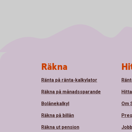
Sidfot
Räkna
Hi
Ränta på ränta-kalkylator
Ränt
Räkna på månadssparande
Hitt
Bolånekalkyl
Om 
Räkna på billån
Pre
Räkna ut pension
Jobb