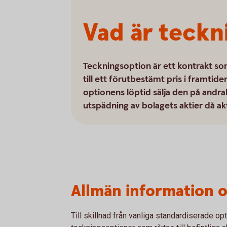
Vad är teckn
Teckningsoption är ett kontrakt so
till ett förutbestämt pris i framtid
optionens löptid sälja den på and
utspädning av bolagets aktier då ak
Allmän information 
Till skillnad från vanliga standardiserade op