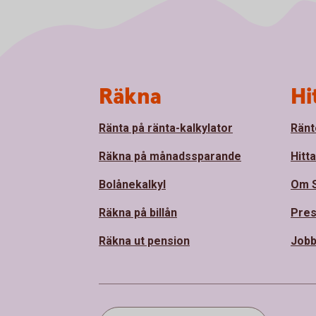
Sidfot
Räkna
Hi
Ränta på ränta-kalkylator
Ränt
Räkna på månadssparande
Hitt
Bolånekalkyl
Om 
Räkna på billån
Pre
Räkna ut pension
Jobb