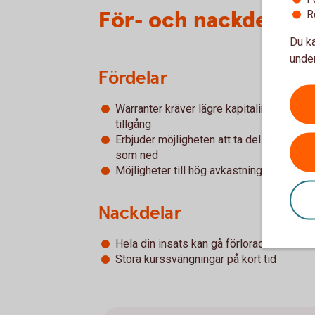
För- och nackdelar 
R
Du ka
under
Fördelar
Warranter kräver lägre kapitalinsats än e
tillgång
Erbjuder möjligheten att ta del av en för
som ned
Möjligheter till hög avkastning på satsat 
Nackdelar
Hela din insats kan gå förlorad
Stora kurssvängningar på kort tid