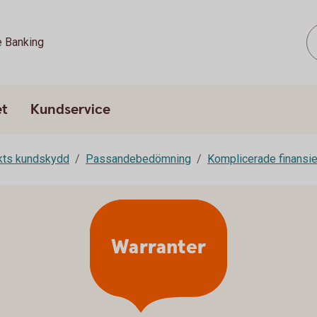
e Banking
et
Kundservice
rkts kundskydd
Passandebedömning
Komplicerade finansie
Warranter