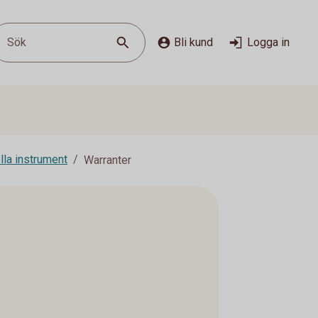
Sök
Bli kund
Logga in
lla instrument
Warranter