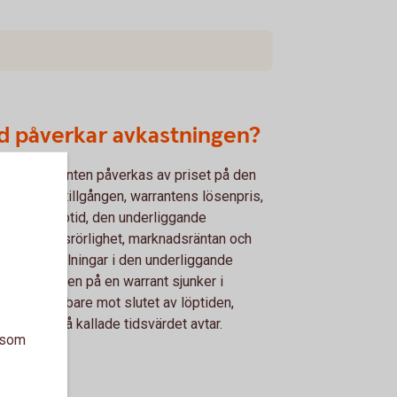
d påverkar avkastningen?
et på warranten påverkas av priset på den
rliggande tillgången, warrantens lösenpris,
stående löptid, den underliggande
gångens kursrörlighet, marknadsräntan och
tuella utdelningar i den underliggande
gången. Kursen på en warrant sjunker i
änhet snabbare mot slutet av löptiden,
rsom det så kallade tidsvärdet avtar.
a som