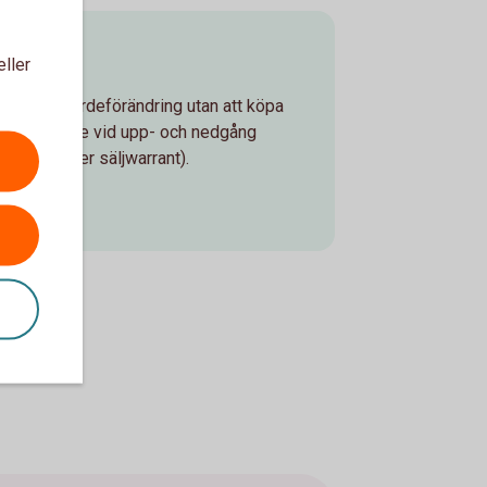
eller
 aktiers värdeförändring utan att köpa
a pengar både vid upp- och nedgång
 köp- eller säljwarrant).