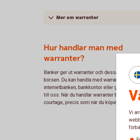
Mer om warranter
Hur handlar man med
warranter?
Banker ger ut warranter och dessa noteras 
börsen. Du kan handla med warranter via
internetbanken, bankkontor eller genom att r
V
till oss. När du handlar warranter betalar du
courtage, precis som när du köper en aktie.
Vi an
webbp
förbä
F