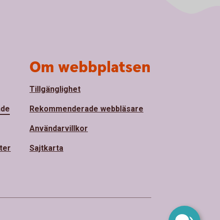
Om webbplatsen
Tillgänglighet
nde
Rekommenderade webbläsare
Användarvillkor
ter
Sajtkarta