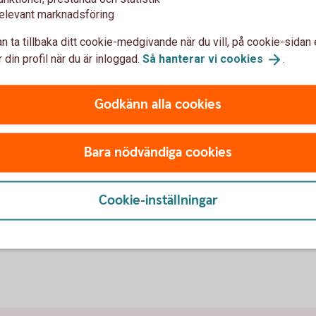
med warranter
elevant marknadsföring
Warranter
n ta tillbaka ditt cookie-medgivande när du vill, på cookie-sidan 
 din profil när du är inloggad.
Så hanterar vi
cookies
.
Med warranter tar du del av
själva aktien och kan tjän
Godkänn alla cookies
(beroende av om du köper en
n investering i underliggande
Warranter
väntad kursrörelse, såväl upp
Bara nödvändiga cookies
kapital
Cookie-inställningar