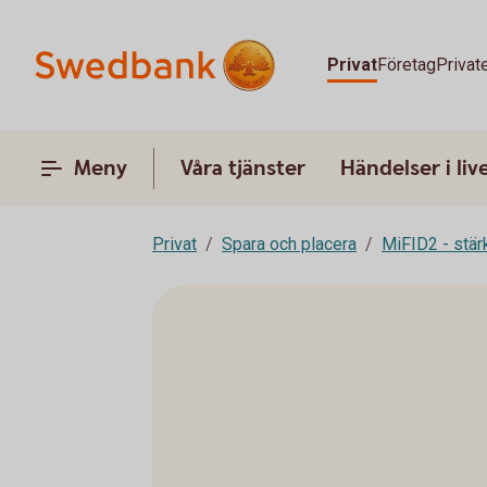
Privat
Företag
Privat
Meny
Våra tjänster
Händelser i liv
Privat
Spara och placera
MiFID2 - stä