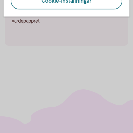
Cookie-inställningar
fonder och andra värdepapper. Löpande avgifter och
transaktionskostnader är inräknat i kursen för
värdepappret.