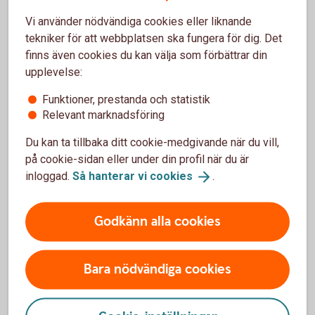
Vi använder nödvändiga cookies eller liknande
tekniker för att webbplatsen ska fungera för dig. Det
finns även cookies du kan välja som förbättrar din
Tjänstekostnader
upplevelse:
Detta är kostnader och avgifter som kan tas ut för
Funktioner, prestanda och statistik
olika tjänster. Exempel på tjänstekostnader är
Relevant marknadsföring
kostnaden du har för portföljförvaltning eller för
rådgivning.
Du kan ta tillbaka ditt cookie-medgivande när du vill,
på cookie-sidan eller under din profil när du är
inloggad.
Så hanterar vi
cookies
.
Godkänn alla cookies
Kostnader för fonder och andra
Bara nödvändiga cookies
värdepapper
Den vanligaste kostnaden är förvaltningsavgift för