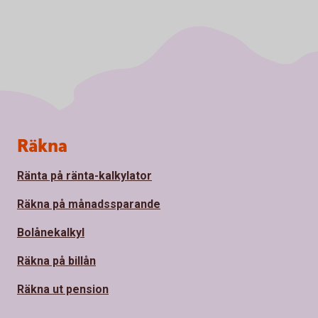
Sidfot
Räkna
Ränta på ränta-kalkylator
Räkna på månadssparande
Bolånekalkyl
Räkna på billån
Räkna ut pension