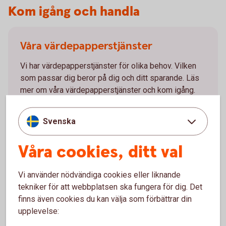
Kom igång och handla
Våra värdepapperstjänster
Vi har värdepapperstjänster för olika behov. Vilken
som passar dig beror på dig och ditt sparande. Läs
mer om våra värdepapperstjänster och kom igång.
Våra
värdepapperstjänster
Svenska
Våra cookies, ditt val
Vi använder nödvändiga cookies eller liknande
Så handlar du värdepapper
tekniker för att webbplatsen ska fungera för dig. Det
finns även cookies du kan välja som förbättrar din
Du kan köpa värdepapper på flera olika sätt. Handla
upplevelse:
värdepapper enkelt i internetbanken eller vår app. Du
kan även ringa vårt kundcenter eller besöka ett