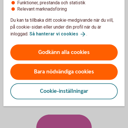
Funktioner, prestanda och statistik
kontor.
Relevant marknadsföring
Så handlar du
värdepapper
Du kan ta tillbaka ditt cookie-medgivande när du vill,
på cookie-sidan eller under din profil när du är
inloggad.
Så hanterar vi
cookies
.
Aktiellt
Godkänn alla cookies
Dagliga bolagsanalyser, börskommentarer,
aktierekommendationer, förvaltarkommentarer och tips runt
Bara nödvändiga cookies
pension och privatekonomi.
Aktiellt
(swedbank-aktiellt.se)
Cookie-inställningar