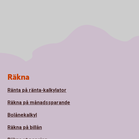
Sidfot
Räkna
Ränta på ränta-kalkylator
Räkna på månadssparande
Bolånekalkyl
Räkna på billån