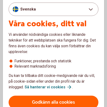
dig att se de värden vi erbjuder
Svenska
Jämförelseindex Diskretionär fondförvaltning
(PDF)
Våra cookies, ditt val
Vi använder nödvändiga cookies eller liknande
tekniker för att webbplatsen ska fungera för dig. Det
Diskretionär förvaltning från 20 mkr
finns även cookies du kan välja som förbättrar din
Individuellt anpassad diskretionär portfölj:
upplevelse:
Privatpersoner, stiftelser, mindre institutioner
Funktioner, prestanda och statistik
samt företag
Relevant marknadsföring
Erbjuds inom depå/fondkonto, kapitalförsäkring
Du kan ta tillbaka ditt cookie-medgivande när du vill,
och investeringssparkonto (ISK).
på cookie-sidan eller under din profil när du är
inloggad.
Så hanterar vi
cookies
.
Mer om tjänsten
Godkänn alla cookies