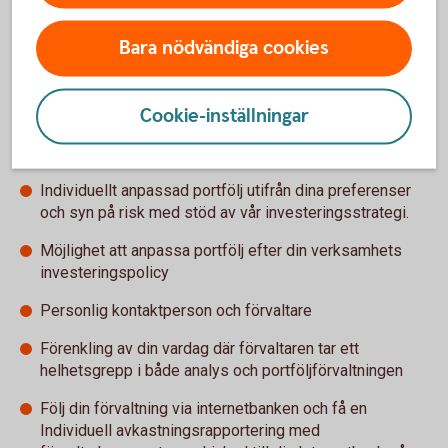
Individuellt anpassad diskretionär portfölj som passar
privatpersoner, stiftelser, mindre institutioner samt
Bara nödvändiga cookies
företag. Vilken portfölj som passar bäst bestäms utifrån din
placeringshorisont, och din syn på risk, i samråd med din
Private Banking-rådgivare.
Cookie-inställningar
Professionell förvaltning anpassad efter dina behov
Individuellt anpassad portfölj utifrån dina preferenser
och syn på risk med stöd av vår investeringsstrategi.
Möjlighet att anpassa portfölj efter din verksamhets
investeringspolicy
Personlig kontaktperson och förvaltare
Förenkling av din vardag där förvaltaren tar ett
helhetsgrepp i både analys och portföljförvaltningen
Följ din förvaltning via internetbanken och få en
Individuell avkastningsrapportering med