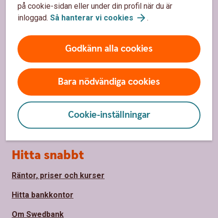
på cookie-sidan eller under din profil när du är
Sidfot
Räkna
inloggad.
Så hanterar vi
cookies
.
Ränta på ränta-kalkylator
Godkänn alla cookies
Räkna på månadssparande
Bolånekalkyl
Bara nödvändiga cookies
Räkna på billån
Cookie-inställningar
Räkna ut pension
Hitta snabbt
Räntor, priser och kurser
Hitta bankkontor
Om Swedbank