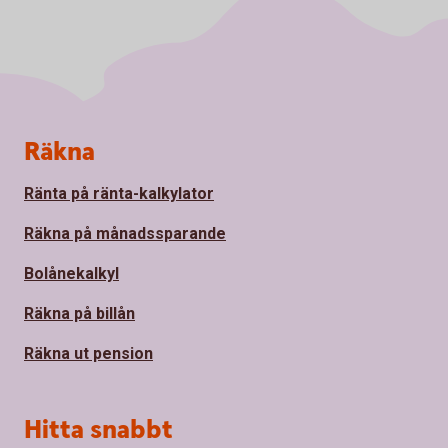
Sidfot
Räkna
Ränta på ränta-kalkylator
Räkna på månadssparande
Bolånekalkyl
Räkna på billån
Räkna ut pension
Hitta snabbt