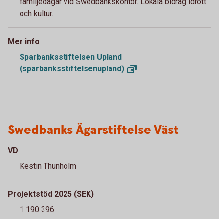
familjedagar vid Swedbankskontor. Lokala bidrag idrott
och kultur.
Mer info
Sparbanksstiftelsen Upland
(sparbanksstiftelsenupland)
Swedbanks Ägarstiftelse Väst
VD
Kestin Thunholm
Projektstöd 2025 (SEK)
1 190 396