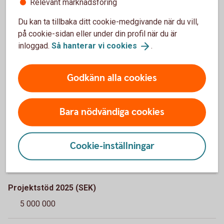
Relevant marknadsföring
Sparbanksstiftelsen Norrlands Riskkapitalstiftelse.
Du kan ta tillbaka ditt cookie-medgivande när du vill,
Mer info
på cookie-sidan eller under din profil när du är
inloggad.
Så hanterar vi
cookies
.
Swedbanks Ägarstiftelse Norrland
(sparbanksstiftelsennorrland.se)
Godkänn alla cookies
Bara nödvändiga cookies
Swedbanks Ägarstiftelse Nya
VD
Cookie-inställningar
Peter Almroth
Projektstöd 2025 (SEK)
5 000 000