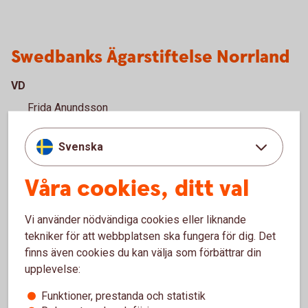
Swedbanks Ägarstiftelse Norrland
VD
Frida Anundsson
Projektstöd 2025 (SEK)
Svenska
2 719 225
Våra cookies, ditt val
Specifika områden för samhällsengagemang
Vi använder nödvändiga cookies eller liknande
Konstnärsstipendium, Stipendier till ungdomar inom
tekniker för att webbplatsen ska fungera för dig. Det
skididrott och Unga Ideella Krafter; Ung Företagsamhet;
finns även cookies du kan välja som förbättrar din
Ung ekonomi; Lokala potter till Swedbanks lokalkontor;
upplevelse:
Stipendier till forskare; Tillväxtdagar samt regionala
satsningar inom näringslivet. Bidrag till
Funktioner, prestanda och statistik