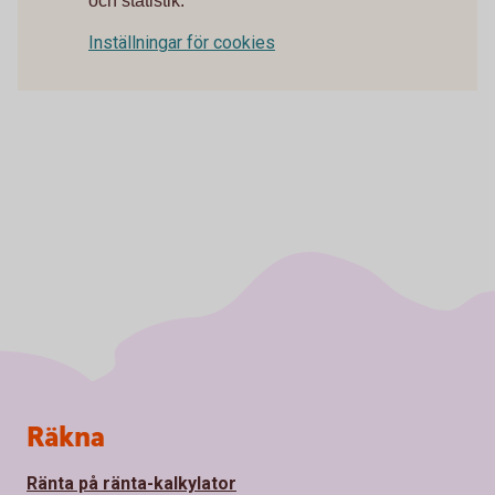
och statistik.
Inställningar för cookies
Sidfot
Räkna
Ränta på ränta-kalkylator