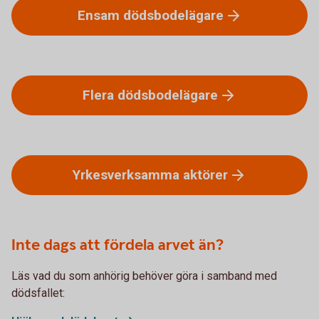
Ensam
dödsbodelägare
Flera
dödsbodelägare
Yrkesverksamma
aktörer
Inte dags att fördela arvet än?
Läs vad du som anhörig behöver göra i samband med
dödsfallet: