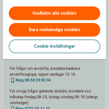
Har du
Godkänn alla cookies
frågor?
Bara nödvändiga cookies
Cookie-inställningar
Hittar du inte informationen du
söker? Behöver du annan hjälp?
För frågor om arvskifte, kontakta bankens
arvskiftesgrupp, öppet vardagar 13-16.
Ring 08-58 59 82 34
För övriga frågor gällande dödsbo, kontakta oss
måndag-fredag 08-20, lördag-söndag 08-18 (stängt
storhelger).
Ring 0771-22 11 22