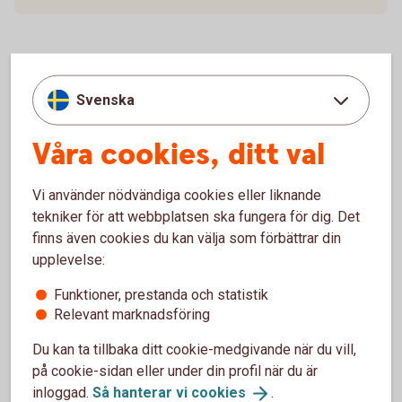
Adress till Arvskiftesgruppen
Svenska
Våra cookies, ditt val
Swedbank Arvskifte
FE 930
107 77 Stockholm
Vi använder nödvändiga cookies eller liknande
tekniker för att webbplatsen ska fungera för dig. Det
Viktigt!
Vänligen frankera kuvertet.
finns även cookies du kan välja som förbättrar din
upplevelse:
Funktioner, prestanda och statistik
Relevant marknadsföring
Du kan ta tillbaka ditt cookie-medgivande när du vill,
på cookie-sidan eller under din profil när du är
inloggad.
Så hanterar vi
cookies
.