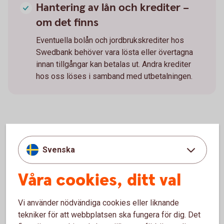
Hantering av lån och krediter –
om det finns
Eventuella bolån och jordbrukskrediter hos
Swedbank behöver vara lösta eller övertagna
innan tillgångar kan betalas ut. Andra krediter
hos oss löses i samband med utbetalningen.
Skicka in handlingarna till oss
Svenska
Posta handlingarna i ett frankerat kuvert till:
Swedbank Arvskifte
Våra cookies, ditt val
FE 930
107 77 Stockholm
Vi använder nödvändiga cookies eller liknande
tekniker för att webbplatsen ska fungera för dig. Det