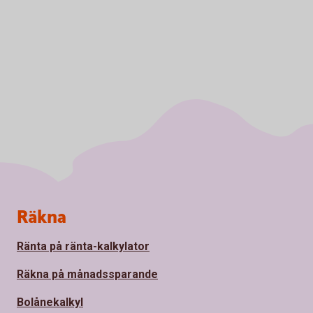
Sidfot
Räkna
Ränta på ränta-kalkylator
Räkna på månadssparande
Bolånekalkyl