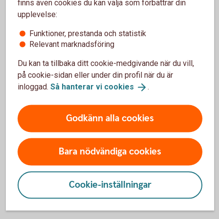
finns även cookies du kan välja som förbättrar din
Om du redan har haft ett ärende hos oss
upplevelse:
Funktioner, prestanda och statistik
Har du tidigare skickat in handlingar och fått tillgångar
Relevant marknadsföring
utbetalda, men valt att behålla ett konto för exempelvis
framtida skatt eller en bostadsförsäljning?
Du kan ta tillbaka ditt cookie-medgivande när du vill,
på cookie-sidan eller under din profil när du är
Då finns tidigare handlingar redan sparade hos oss. För att
inloggad.
Så hanterar vi
cookies
.
avsluta det sista kontot räcker det i många fall att skicka in:
en ny fördelningsblankett
Godkänn alla cookies
Vill du bli kund och ansöka
Bara nödvändiga cookies
digitalt?
Cookie-inställningar
Bli
kund