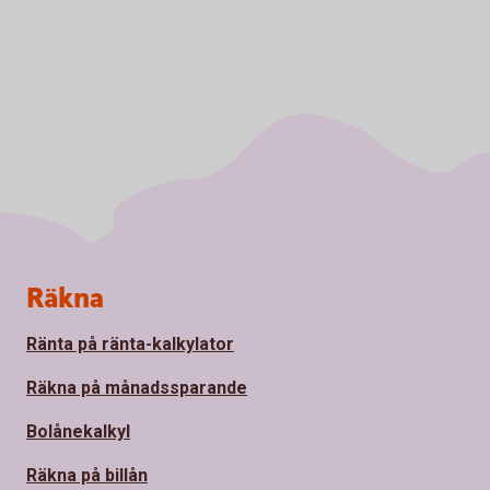
Sidfot
Räkna
Ränta på ränta-kalkylator
Räkna på månadssparande
Bolånekalkyl
Räkna på billån