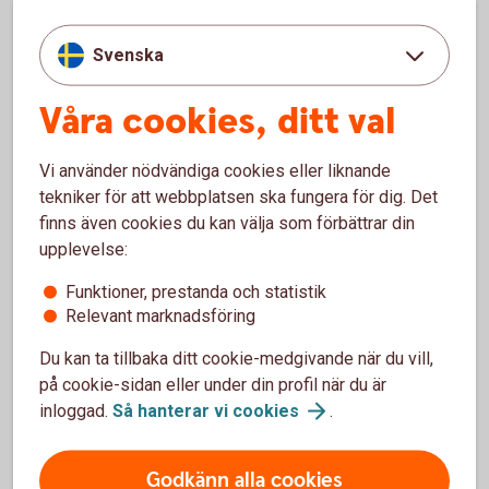
Beställa nytt
bankkort
Svenska
Våra cookies, ditt val
Ersätt trasigt eller borttappat kort
Vi använder nödvändiga cookies eller liknande
tekniker för att webbplatsen ska fungera för dig. Det
Om ditt kort är trasigt, slitet eller kommit bort kan du
finns även cookies du kan välja som förbättrar din
ersätta det.
upplevelse:
Trasigt kort? Skaffa
ersättningskort
Funktioner, prestanda och statistik
Relevant marknadsföring
Du kan ta tillbaka ditt cookie-medgivande när du vill,
på cookie-sidan eller under din profil när du är
inloggad.
Så hanterar vi
cookies
.
Pris för Mastercard ung
Godkänn alla cookies
Årsavgift