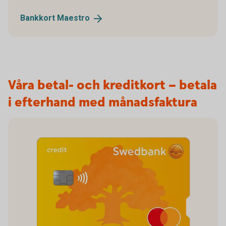
Bankkort
Maestro
Våra betal- och kreditkort – betala
i efterhand med månadsfaktura