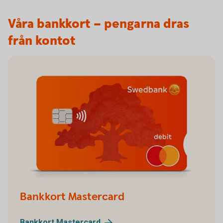
Våra bankkort – pengarna dras
från kontot
Bankkort Mastercard
Bankkort
Mastercard