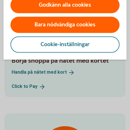
Godkänn alla cookies
Handla på
nätet
Bara nödvändiga cookies
Cookie-inställningar
Börja shoppa på nätet med kortet
Handla på nätet med
kort
Click to
Pay