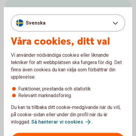
Svenska
Aktivera
Våra cookies, ditt val
kortet
Vi använder nödvändiga cookies eller liknande
tekniker för att webbplatsen ska fungera för dig. Det
finns även cookies du kan välja som förbättrar din
upplevelse:
Kom igång med det nya kortet
Funktioner, prestanda och statistik
Aktivera ditt
kort
Relevant marknadsföring
Du kan ta tillbaka ditt cookie-medgivande när du vill,
på cookie-sidan eller under din profil när du är
inloggad.
Så hanterar vi
cookies
.