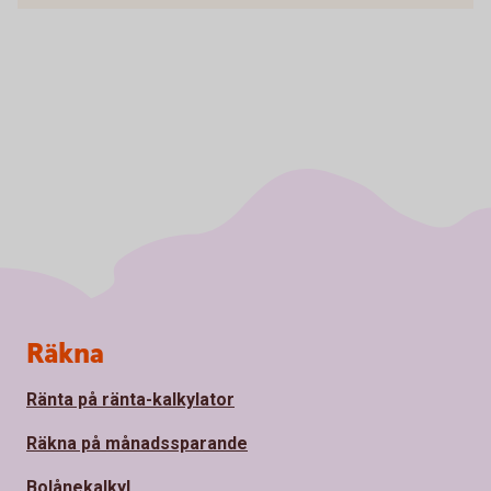
Sidfot
Räkna
Ränta på ränta-kalkylator
Räkna på månadssparande
Bolånekalkyl