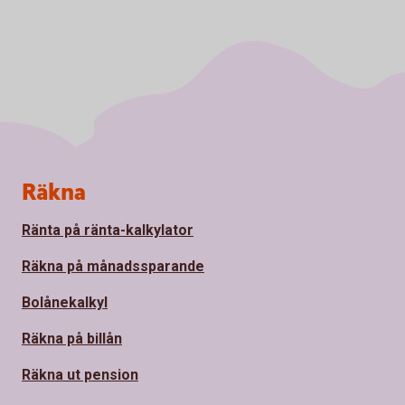
Sidfot
Räkna
Ränta på ränta-kalkylator
Räkna på månadssparande
Bolånekalkyl
Räkna på billån
Räkna ut pension