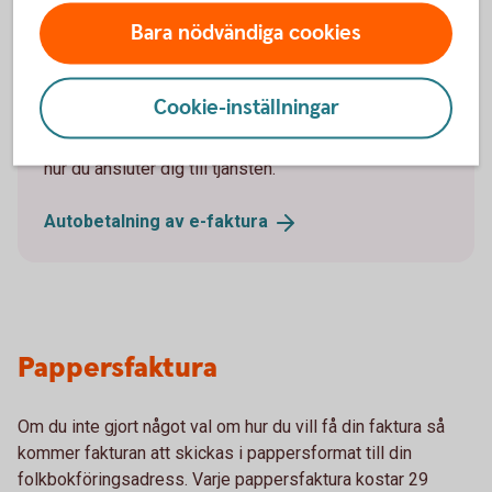
Bara nödvändiga cookies
Autobetalning av e-faktura
Du kan välja att ansluta autobetalning av e-faktura.
Cookie-inställningar
Om du gör det så betalas e-fakturans belopp utan att
du behöver godkänna varje betalning. Läs mer om
hur du ansluter dig till tjänsten.
Autobetalning av
e-faktura
Pappersfaktura
Om du inte gjort något val om hur du vill få din faktura så
kommer fakturan att skickas i pappersformat till din
folkbokföringsadress. Varje pappersfaktura kostar 29