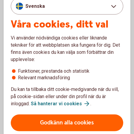
Klicka på anmäl.
Svenska
När du har en obetald e-faktura visas informationen
"e-fakturor att betala" på startsidan.
Våra cookies, ditt val
Vi använder nödvändiga cookies eller liknande
Logga in och skaffa
e-faktura
tekniker för att webbplatsen ska fungera för dig. Det
finns även cookies du kan välja som förbättrar din
e-faktura - mer
information
upplevelse:
Funktioner, prestanda och statistik
Relevant marknadsföring
Det är
alltid
samma
OCR-
Du kan ta tillbaka ditt cookie-medgivande när du vill,
på cookie-sidan eller under din profil när du är
nummer
vid inbetalning till ditt
inloggad.
Så hanterar vi
cookies
.
kreditkort.
Godkänn alla cookies