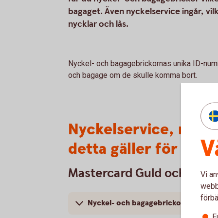
bagaget. Även nyckelservice ingår, vilk
nycklar och lås.
Nyckel- och bagagebrickornas unika ID-numme
och bagage om de skulle komma bort.
Nyckelservice, nyck
V
detta gäller för våra
Mastercard Guld och Plat
Vi an
webbp
förbä
Nyckel- och bagagebrickor
F