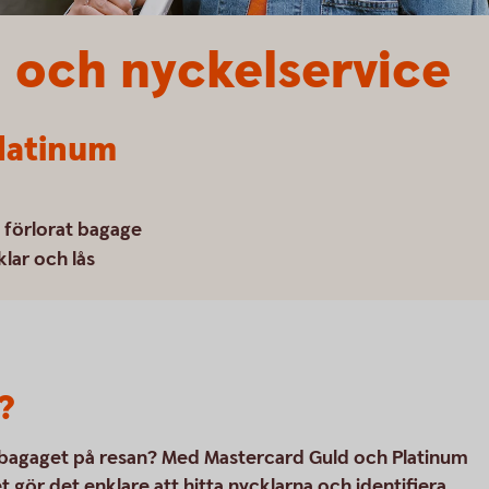
 och nyckelservice
latinum
a förlorat bagage
lar och lås
?
ed bagaget på resan? Med Mastercard Guld och Platinum
 gör det enklare att hitta nycklarna och identifiera