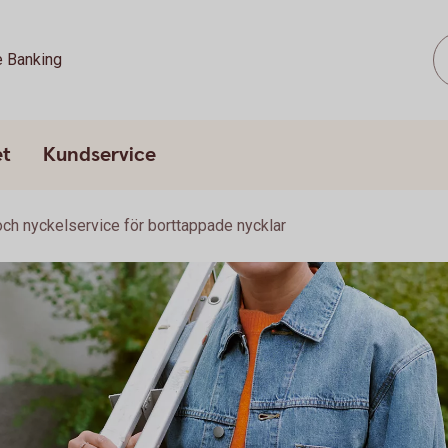
e Banking
et
Kundservice
och nyckelservice för borttappade nycklar