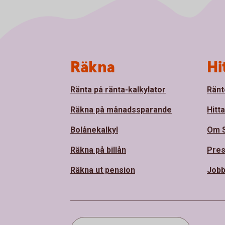
Sidfot
Räkna
Hi
Ränta på ränta-kalkylator
Ränt
Räkna på månadssparande
Hitt
Bolånekalkyl
Om 
Räkna på billån
Pre
Räkna ut pension
Jobb