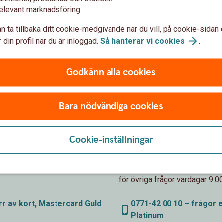
elevant marknadsföring
n ta tillbaka ditt cookie-medgivande när du vill, på cookie-sidan 
 din profil när du är inloggad.
Så hanterar vi
cookies
.
Godkänn alla cookies
Bara nödvändiga cookies
rd Guld
Kontakt Maste
Cookie-inställningar
tt nummer för alla frågor
Frågor om försäkring, spärra k
e öppet dygnet runt och för
gällande Mastercard Platinum
för övriga frågor vardagar 9.0
rr av kort, Mastercard Guld
0771-42 00 10 – frågor e
Platinum