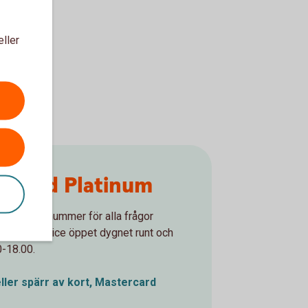
eller
rcard Platinum
ortet? Ett nummer för alla frågor
. Spärrservice öppet dygnet runt och
0-18.00.
ller spärr av kort, Mastercard