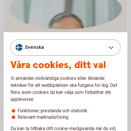
Arturo Arques
Privatekonom
Svenska
Våra cookies, ditt val
Vi använder nödvändiga cookies eller liknande
Räkneexempel bolån
tekniker för att webbplatsen ska fungera för dig. Det
finns även cookies du kan välja som förbättrar din
Ett lånebelopp på 1 000 000 kronor, till 3,89 %
upplevelse:
ränta (3 mån bunden, listränta senast ändrad
2026-05-29), med rak amortering
Funktioner, prestanda och statistik
återbetalningstid 50 år, effektiv ränta: 3,96 % (ej
Relevant marknadsföring
Nyckelkund 3,96 %).
Du kan ta tillbaka ditt cookie-medgivande när du vill,
Första månadsbetalningen inklusive amortering