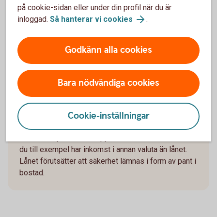
är 4 908 kronor, sista månadsbetalningen
på cookie-sidan eller under din profil när du är
inklusive amortering är 1 672 kronor, totalt
inloggad.
Så hanterar vi cookies
.
belopp att betala om räntan är oförändrad under
lånets löptid är 1 974 121 kronor. Antalet
Godkänn alla cookies
avbetalningar är 600 stycken.
Exemplet bygger på månatliga aviseringar, utan
uppläggningsavgift eller aviseringskostnad,
Bara nödvändiga cookies
förutsatt att du är Nyckelkund och aviseras digitalt.
För ej Nyckelkund tillkommer uppläggningsavgift på
650 kronor. Vid postala avier tillkommer en kostnad
Cookie-inställningar
på 45 kronor i aviavgift. Valutakursförändringar kan
komma att påverka beloppen som du ska betala om
du till exempel har inkomst i annan valuta än lånet.
Lånet förutsätter att säkerhet lämnas i form av pant i
bostad.