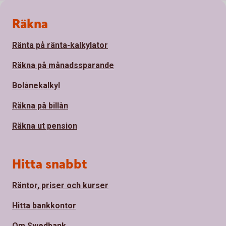
Sidfot
Räkna
Ränta på ränta-kalkylator
Räkna på månadssparande
Bolånekalkyl
Räkna på billån
Räkna ut pension
Hitta snabbt
Räntor, priser och kurser
Hitta bankkontor
Om Swedbank