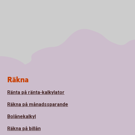
Sidfot
Räkna
Ränta på ränta-kalkylator
Räkna på månadssparande
Bolånekalkyl
Räkna på billån