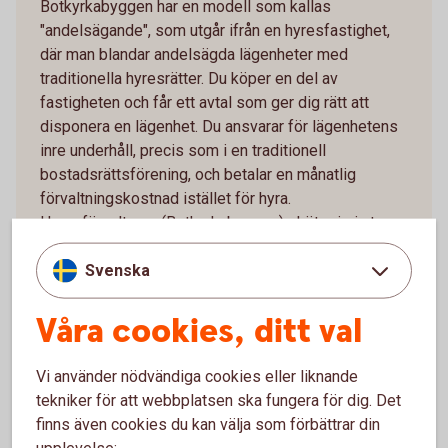
Botkyrkabyggen har en modell som kallas
"andelsägande", som utgår ifrån en hyresfastighet,
där man blandar andelsägda lägenheter med
traditionella hyresrätter. Du köper en del av
fastigheten och får ett avtal som ger dig rätt att
disponera en lägenhet. Du ansvarar för lägenhetens
inre underhåll, precis som i en traditionell
bostadsrättsförening, och betalar en månatlig
förvaltningskostnad istället för hyra.
Hyresförvaltaren (Botkyrkabyggen) sköter i sin tur
allt yttre underhåll utanför lägenheten, som skötsel
Svenska
av trapphus, tvättstuga med mera. Hyresförvaltaren
fattar alla beslut och du som boende har inget
Våra cookies, ditt val
inflytande över hur fastigheten förvaltas.
Fördelar
Vi använder nödvändiga cookies eller liknande
tekniker för att webbplatsen ska fungera för dig. Det
Jämfört med en hyresrätt kan du som
finns även cookies du kan välja som förbättrar din
andelsägare själva bestämma standard och
upplevelse: