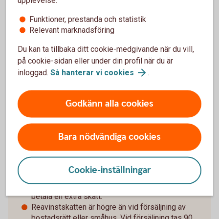
inredning i sin lägenhet. Du får bestämma vilka
reparationer som behövs och när dessa ska
Funktioner, prestanda och statistik
göras.
Relevant marknadsföring
En fastighetsandel med tillhörande
Du kan ta tillbaka ditt cookie-medgivande när du vill,
dispositionsrätt kan säljas via fastighetsmäklare
på cookie-sidan eller under din profil när du är
på den öppna marknaden.
inloggad.
Så hanterar vi
cookies
.
Nackdelar
Godkänn alla cookies
Det går i dagsläget inte att använda lägenheten
som säkerhet för lån i bank. Detta innebär att köp
av en andelslägenhet måste finansieras på annat
Bara nödvändiga cookies
sätt.
I samband med den årliga deklarationen måste
du som andelsägare fylla i en särskild
Cookie-inställningar
deklarationsbilaga och beroende på vilka
kostnader du haft för ditt ägande kan du behöva
betala en extra skatt.
Reavinstskatten är högre än vid försäljning av
bostadsrätt eller småhus. Vid försäljning tas 90