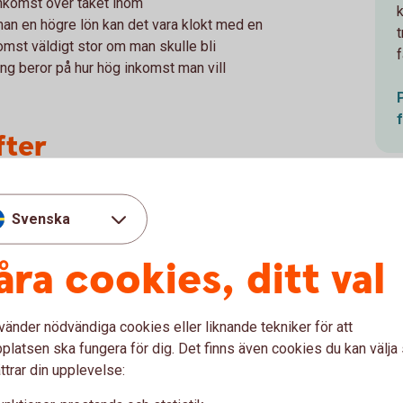
nkomst över taket inom
an en högre lön kan det vara klokt med en
komst väldigt stor om man skulle bli
f
ng beror på hur hög inkomst man vill
fter
tsposter, men för att få en uppfattning om hur
lla utgifter man har, förutom utgifter
Svenska
ation.
åra cookies, ditt val
 på separat. Bor man i en hyresrätt får man
 man i bostadsrätt har man dels en
olikt ett bolån där räntan kan ändras. Bor
vänder nödvändiga cookies eller liknande tekniker för att
men också driftskostnader som kan ändras.
latsen ska fungera för dig. Det finns även cookies du kan välj
ttrar din upplevelse:
ånga hushåll i eget hus. Dessa utgifter kan
itta på dina fakturor vilken förbrukning i kWh