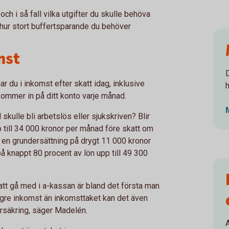
och i så fall vilka utgifter du skulle behöva
å hur stort buffertsparande du behöver
mst
r du i inkomst efter skatt idag, inklusive
 kommer in på ditt konto varje månad.
kulle bli arbetslös eller sjukskriven? Blir
p till 34 000 kronor per månad före skatt om
ll en grundersättning på drygt 11 000 kronor
å knappt 80 procent av lön upp till 49 300
 att gå med i a-kassan är bland det första man
ögre inkomst än inkomsttaket kan det även
rsäkring, säger Madelén.