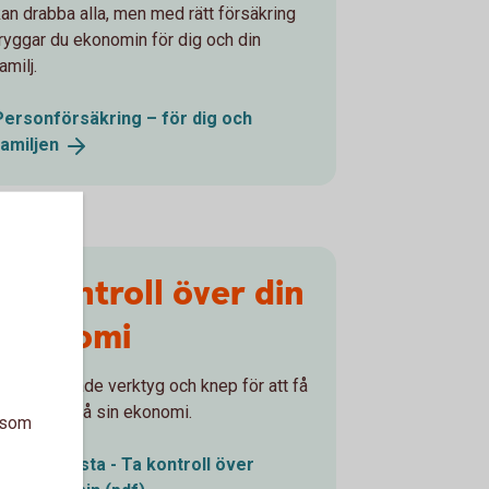
kan drabba alla, men med rätt försäkring
tryggar du ekonomin för dig och din
amilj.
Personförsäkring – för dig och
familjen
Ta kontroll över din
ekonomi
Det finns både verktyg och knep för att få
bättre koll på sin ekonomi.
a som
Checklista - Ta kontroll över