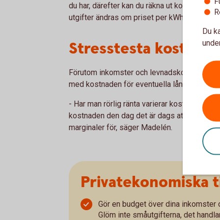
F
du har, därefter kan du räkna ut kostnaden f
R
utgifter ändras om priset per kWh stiger, s
Du ka
under
Stresstesta kostnad 
Förutom inkomster och levnadskostnader be
med kostnaden för eventuella lån om räntan 
- Har man rörlig ränta varierar kostnaden me
kostnaden den dag det är dags att binda o
marginaler för, säger Madelén.
Privatekonomiska t
Gör en budget över dina inkomster oc
Glöm inte småutgifterna, det handla