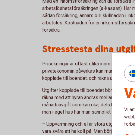
Med en inkomstförsäkring kan du försäkra i
arbetslöshetsförsäkringen (a-kassan). Har m
sådan försäkring, annars blir skillnaden i in
arbetslös. Kostnaden för en inkomstförsäkri
försäkra.
Stresstesta dina utgi
Prisökningar är oftast olika inom olika utgif
privatekonomin påverkas kan man lägga ihop a
kopplade till boendet, och räkna upp med infl
V
Utgifter kopplade till boendet bör man räkna
räkna med att hyran ändras mellan åren. Bor
månadsavgift som kan öka, dels har man sann
Vi an
man i eget hus har man sannolikt ett bolån 
webbp
förbä
– Uppvärmning och el är stora utgifter för m
vara svåra att ha koll på. Men börja med att t