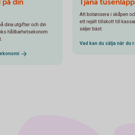
 på din
Tjäna tusenlap
Att botanisera i skåpen oc
ett rejält tillskott till ka
å dina utgifter och din
säljer bäst.
nks hållbarhetsekonom
.
Vad kan du sälja när du 
ekonomi