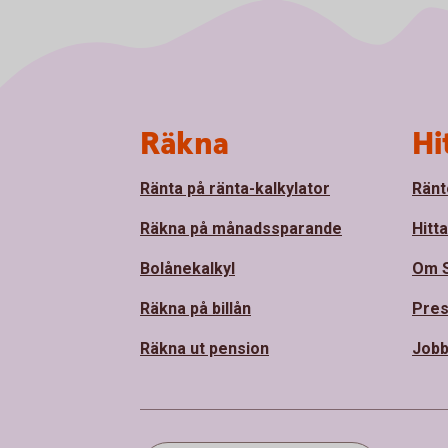
Sidfot
Räkna
Hi
Ränta på ränta-kalkylator
Ränt
Räkna på månadssparande
Hitt
Bolånekalkyl
Om 
Räkna på billån
Pre
Räkna ut pension
Jobb