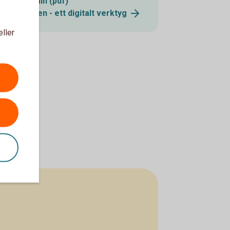
ekonomin (pdf)
Utgiftskollen - ett digitalt
verktyg
eller