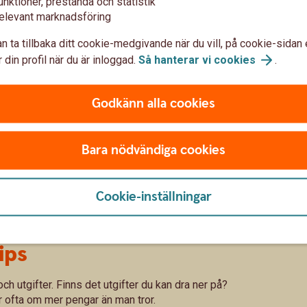
unktioner, prestanda och statistik
ör din förbrukning och därmed också hur dina
elevant marknadsföring
äger Madelén.
n ta tillbaka ditt cookie-medgivande när du vill, på cookie-sidan 
 din profil när du är inloggad.
Så hanterar vi
cookies
.
för eventuella lån
höver man också ha koll på vad som händer
Godkänn alla cookies
stiger.
d räntan, har man bunden ränta så påverkas
Bara nödvändiga cookies
m lånen. Det kan man behöva ha ekonomiska
Cookie-inställningar
ips
h utgifter. Finns det utgifter du kan dra ner på?
r ofta om mer pengar än man tror.