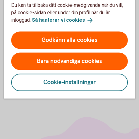
Du kan ta tillbaka ditt cookie-medgivande när du vill,
på cookie-sidan eller under din profil när du är
inloggad.
Så hanterar vi
cookies
.
För att se detta innehåll behöver du först
Godkänn alla cookies
godkänna cookies för Funktioner, prestanda
och statistik.
Inställningar för cookies
Bara nödvändiga cookies
Cookie-inställningar