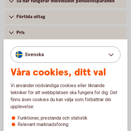
Så här fungerar individuellt pensionssparande
Förtida uttag
Pris
Villkor och mer information
Svenska
Våra cookies, ditt val
Vanliga frågor och svar
Vi använder nödvändiga cookies eller liknande
tekniker för att webbplatsen ska fungera för dig. Det
Hur sparar jag?
finns även cookies du kan välja som förbättrar din
upplevelse:
När kan sparandet utbetalas?
Funktioner, prestanda och statistik
Relevant marknadsföring
Vad händer om jag avlider?