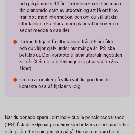
och pågår under 10 år. Du kommer i god tid innan
din planerade start av utbetalning att få ett brev
från oss med information, och om du vill att din
utbetalning ska starta som planerat behöver du
sedan meddela oss det.
Du kan tidigast få utbetalning från 55 års ålder
och du väljer själv under hur många år IPS ska
betalas ut. Den kortaste tillåtna utbetalningstiden
är 5 år (3 år om utbetalningen upphör vid 65 års
ålder).
Om du är osäker på vilka val du gjort kan du
kontakta oss så hjälper vi dig.
När du började spara i ditt Individuella pensionssparande
(IPS) fick du välja när pengarna ska betalas ut och under hur
många år utbetalningen ska pågå. Du kan när som helst