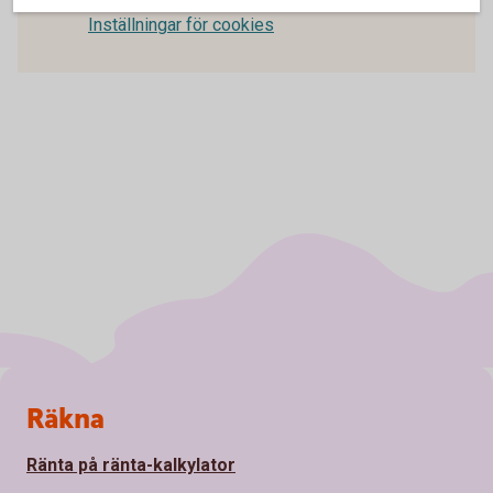
Inställningar för cookies
Sidfot
Räkna
Ränta på ränta-kalkylator