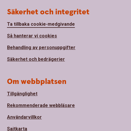
Säkerhet och integritet
Ta tillbaka cookie-medgivande
Så hanterar vi cookies
Behandling av personuppgifter
Säkerhet och bedrägerier
Om webbplatsen
Tillgänglighet
Rekommenderade webbläsare
Användarvillkor
Sajtkarta