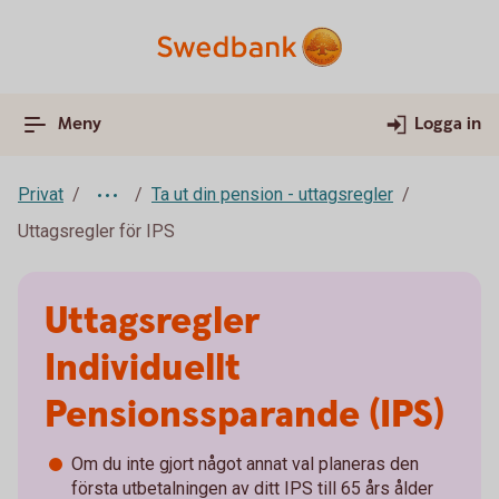
Meny
Logga in
Privat
Ta ut din pension - uttagsregler
Uttagsregler för IPS
Uttagsregler
Individuellt
Pensionssparande (IPS)
Om du inte gjort något annat val planeras den
första utbetalningen av ditt IPS till 65 års ålder