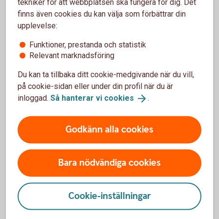
tekniker för att webbplatsen ska fungera för dig. Det
finns även cookies du kan välja som förbättrar din
Blankett för utbetalning (pdf)
upplevelse:
Blankett Paus i pensionsutbetalning (pdf)
Funktioner, prestanda och statistik
Relevant marknadsföring
Du kan ta tillbaka ditt cookie-medgivande när du vill,
på cookie-sidan eller under din profil när du är
Mer information
inloggad.
Så hanterar vi
cookies
.
Tjänstepension - din pension från
jobbet
Avtalspension – kollektivavtalad
tjänstepension
Godkänn alla cookies
Uttagsregler individuell
tjänstepension
Bara nödvändiga cookies
För att se detta innehåll behöver du först
Cookie-inställningar
godkänna cookies för Funktioner, prestanda
och statistik.