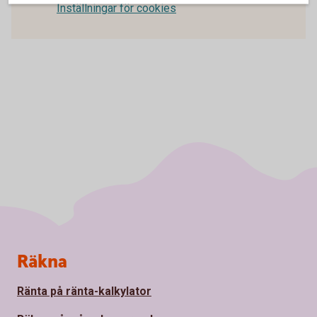
Inställningar för cookies
Sidfot
Räkna
Ränta på ränta-kalkylator